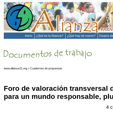
Inicio
¿Qué es la Alianza?
¿Qué hay de nuevo?
Grupos de
www.alliance21.org
Cuadernos de propuestas
>
Foro de valoración transversal 
para un mundo responsable, plur
4 