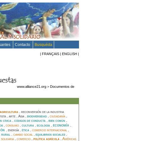
esantes
Contacto
Busquéda
|
FRANÇAIS
|
ENGLISH
|
www.alliance21.org
Documentos de
>
agricultura
.
reconversión de la industria
.
.
.
.
ciudadanía
.
tista
arte
Asia
biodiversidad
.
.
.
n cívica
códigos de conducta
bien común
economía
.
consumo
.
.
.
.
tos
cultura
ecología
ión
.
.
.
comercio internacional
.
energía
ética
.
cambio social
.
.
a rural
equilibrios sociales
 solidaria
.
comercio
.
política agrícola
.
Américas