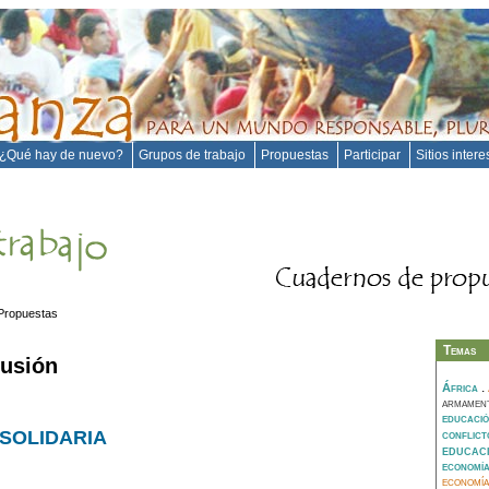
¿Qué hay de nuevo?
Grupos de trabajo
Propuestas
Participar
Sitios inter
Propuestas
Temas
lusión
.
África
armamen
educació
SOLIDARIA
conflic
educac
economí
economía