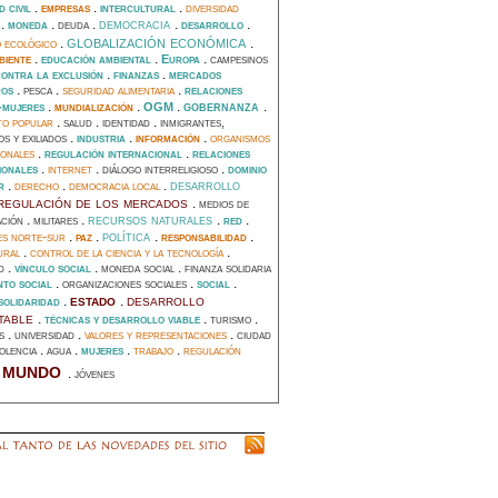
.
empresas
.
.
diversidad
d civil
intercultural
democracia
l
.
.
.
.
.
moneda
deuda
desarrollo
globalización económica
io ecológico
.
.
biente
.
.
.
educación ambiental
Europa
campesinos
.
.
contra la exclusión
finanzas
mercados
.
.
seguridad alimentaria
.
ros
pesca
relaciones
gobernanza
.
mundialización
.
.
.
-mujeres
OGM
to popular
.
.
.
salud
identidad
inmigrantes,
.
.
información
.
organismos
os y exiliados
industria
ionales
.
.
regulación internacional
relaciones
.
internet
.
.
ionales
diálogo interreligioso
dominio
desarrollo
.
derecho
.
democracia local
.
er
regulación de los mercados
.
medios de
recursos naturales
.
.
.
.
ación
militares
red
política
es norte-sur
.
paz
.
.
responsabilidad
.
ural
.
control de la ciencia y la tecnología
.
.
.
.
ad
vínculo social
moneda social
finanza solidaria
.
.
.
nto social
organizaciones sociales
social
estado
desarrollo
.
.
solidaridad
table
.
.
.
técnicas y desarrollo viable
turismo
.
.
valores y representaciones
.
os
universidad
ciudad
.
.
.
trabajo
.
regulación
iolencia
agua
mujeres
mundo
.
.
jóvenes