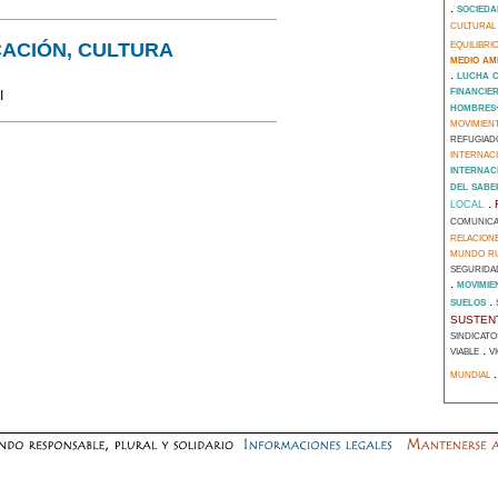
.
socieda
cultura
equilibr
ACIÓN, CULTURA
medio am
.
lucha 
financie
I
hombres
movimien
refugiad
internac
internac
del sab
local
.
comunic
relacion
mundo r
segurid
.
movimie
.
suelos
susten
sindicat
.
viable
v
mundial