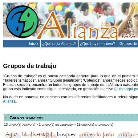
Inicio
¿Qué es la Alianza?
¿Qué hay de nuevo?
Grupos de 
Grupos de trabajo
“Grupos de trabajo” es el nueva categoría general para lo que en el primera 
“Talleres temáticos”, ahora “Grupos temáticos” ; “Colegios”, ahora “Redes sociopr
En esta sección, encontrarán todos los grupos de trabajo de la Alianza existent
grupo está indicado como sigue : archivado, en gestación o activo (
pulse aquí p
No dude en ponerse en contacto con los diferentes facilitadores o referir algu
Alianza
.
Grupos temáticos
13 grupo(s) activo(s)
- 1 grupo(s) en gestación
- 19 grupo(s) archivado(s)