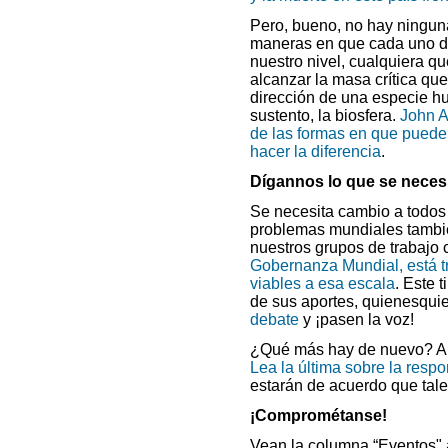
Pero, bueno, no hay ningun
maneras en que cada uno de
nuestro nivel, cualquiera q
alcanzar la masa crítica que
dirección de una especie h
sustento, la biosfera.
John A
de las formas en que puede
hacer la diferencia
.
Dígannos lo que se necesit
Se necesita cambio a todos 
problemas mundiales tambié
nuestros grupos de trabajo c
Gobernanza Mundial, está t
viables a esa escala
. Este 
de sus aportes, quienesqui
debate
y ¡pasen la voz!
¿Qué más hay de nuevo? Ah
Lea la última sobre la respo
estarán de acuerdo que tal
¡Comprométanse!
Vean la columna “Eventos" 