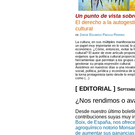
Un punto de vista sobre
El derecho a la autogest
cultural
de
Jorge Eduardo Padula Perkins
La cultura, en sus múltiples manifestacio
un papel muy importante en lo social, lo po
económico. ¿Cómo, entonces, evitar la
cultural? El autor de este artículo propo
exijamos que la política cultural proporci
herramientas que permitan a los grupos 
gestionar su propia expresión cultural.
Asistimos en nuestros días a una revalor
social, política, jurídica y económica de l
la torna protagonista tanto desde lo empí
como (...)
[ EDITORIAL ]
Septemb
¿Nos rendimos o a
Desde nuestro último boletí
contribuciones suyas muy in
Boix, de España, nos ofrec
agroquímico notorio Monsan
de aumentar sus ganancias c