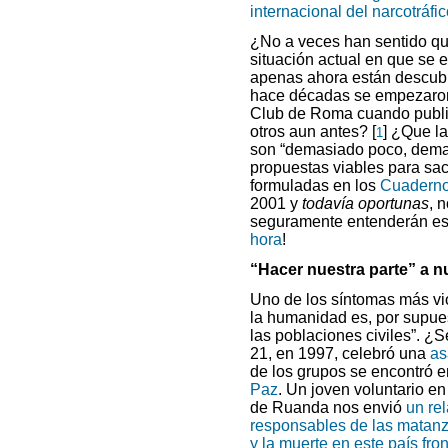
internacional del narcotráfi
¿No a veces han sentido que
situación actual en que se
apenas ahora están descub
hace décadas se empezaron 
Club de Roma cuando publi
otros aun antes?
[
]
¿Que las
1
son “demasiado poco, dema
propuestas viables para sa
formuladas en los
Cuaderno
2001 y
todavía oportunas
, 
seguramente entenderán e
hora
!
“Hacer nuestra parte” a nu
Uno de los síntomas más vio
la humanidad es, por supues
las poblaciones civiles”. 
21, en 1997, celebró una
as
de los grupos se encontró e
Paz
. Un joven voluntario 
de Ruanda nos envió
un re
responsables de las matanz
y la muerte en este país fro