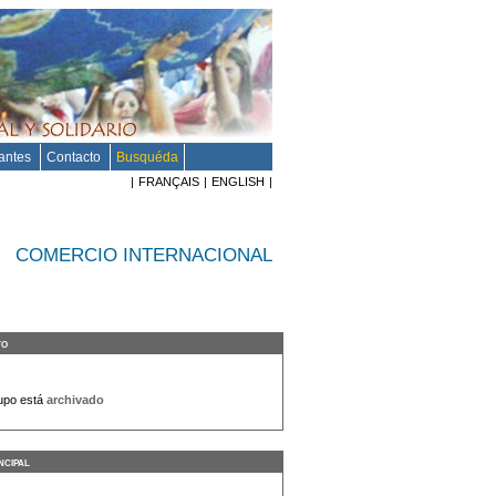
santes
Contacto
Busquéda
|
FRANÇAIS
|
ENGLISH
|
COMERCIO INTERNACIONAL
to
upo está
archivado
ncipal