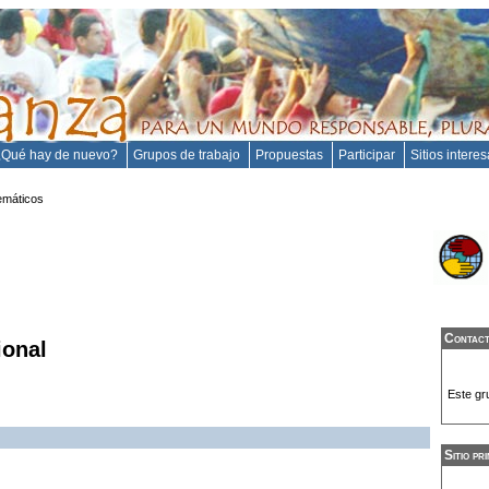
¿Qué hay de nuevo?
Grupos de trabajo
Propuestas
Participar
Sitios intere
emáticos
Contac
ional
Este gr
Sitio pri