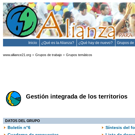
Inicio
¿Qué es la Alianza?
¿Qué hay de nuevo?
Grupos de 
www.alliance21.org
Grupos de trabajo
Grupos temáticos
>
>
Gestión integrada de los territorios
DATOS DEL GRUPO
Boletín n°6
Síntesis del fo
Cuaderno de propuestas
Lista de doc