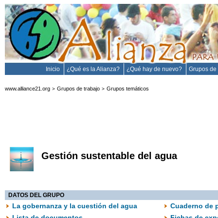
Inicio
¿Qué es la Alianza?
¿Qué hay de nuevo?
Grupos de 
www.alliance21.org
Grupos de trabajo
Grupos temáticos
>
>
Gestión sustentable del agua
DATOS DEL GRUPO
La gobernanza y la cuestión del agua
Cuaderno de 
Lista de documentos
Fichas de exp