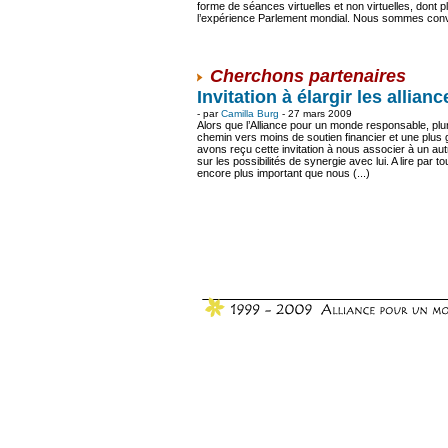
forme de séances virtuelles et non virtuelles, dont
l’expérience Parlement mondial. Nous sommes conva
Cherchons partenaires
Invitation à élargir les allia
- par
Camilla Burg
- 27 mars 2009
Alors que l’Alliance pour un monde responsable, plur
chemin vers moins de soutien financier et une plu
avons reçu cette invitation à nous associer à un au
sur les possibilités de synergie avec lui. A lire p
encore plus important que nous (...)