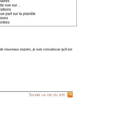
naires
 de vue sur…
sitions
ue part sur la planète
xions
ntres
de nouveaux espoirs, je suis convaincue qu’il est