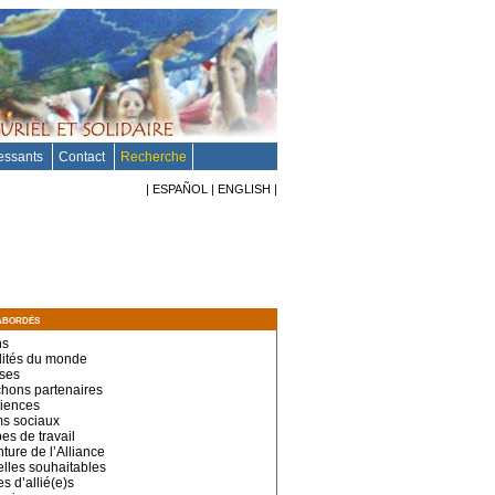
ressants
Contact
Recherche
|
ESPAÑOL
|
ENGLISH
|
abordés
ns
lités du monde
ses
hons partenaires
iences
s sociaux
es de travail
ture de l’Alliance
lles souhaitables
s d’allié(e)s