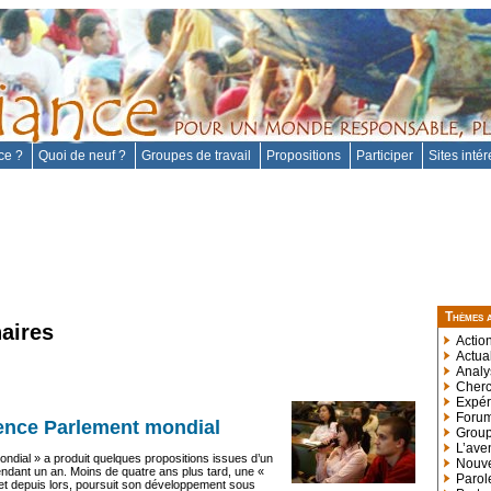
nce ?
Quoi de neuf ?
Groupes de travail
Propositions
Participer
Sites inté
Thèmes 
aires
Actio
Actua
Analy
Cherc
Expér
Forum
rience Parlement mondial
Group
L’aven
ondial » a produit quelques propositions issues d’un
Nouve
pendant un an. Moins de quatre ans plus tard, une «
Parole
et depuis lors, poursuit son développement sous