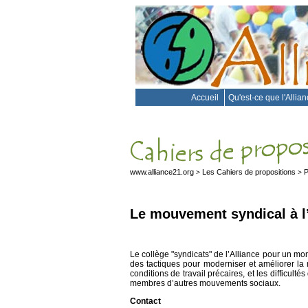
Accueil
Qu'est-ce que l'Allia
www.alliance21.org
Les Cahiers de propositions
P
>
>
Le mouvement syndical à l
Le collège "syndicats" de l’Alliance pour un mond
des tactiques pour moderniser et améliorer la 
conditions de travail précaires, et les difficult
membres d’autres mouvements sociaux.
Contact