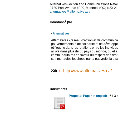
Alternatives - Action and Communications Netwo
3720 Park Avenue #300, Montreal (QC) H2X 2
alternatives@alternatives.ca
Coordonné par ...
-
Alternatives
Alternatives - réseau d’action et de communic
gouvernementale de solidarité et de développeme
et l’équité dans les relations entre les indiv
active dans plus de 35 pays du monde, où elle 
communautaires en faveur du respect des droit
communautés touchées par la pauvreté, la discri
Site
http://www.alternatives.ca/
Documents
Proposal Paper in english
- 61.3 k