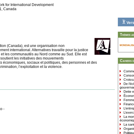
rk for International Development
J1, Canada
Vers
Thèmes a
mondialis
ation (Canada), est une organisation non
nt international. Alternatives travaille pour la justice
idus et les communautés au Nord comme au Sud. Elle est
soutient les initiatives des mouvements
Cahiers 
s économiques, sociaux et politiques, des personnes et des
mination, l’exploitation et la violence.
Commer
Consom
Croissa
De l’éc
gouvernan
Dette e
Économi
Femmes
Finance
L’entrep
o -
L’exerc
La monn
économiq
La sant
Organi
Politiqu