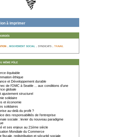
ion à imprimer
bordés
ation
.
.
.
travail
mouvement social
syndicats
du même pôle
ce équitable
mation éthique
nce et Développement durable
hec de l’OMC à Seattle ... aux conditions d’une
ce globale
t ajustement structurel
e solidaire
 et économie
s solidaires
rise au-delà du profit ?
ice des responsabilités de l’entreprise
aie sociale : levier du nouveau paradigme
ue
é et ses enjeux au 21ème siècle
sation Mondiale du Commerce
e fiscale, redistribution et sécurité sociale