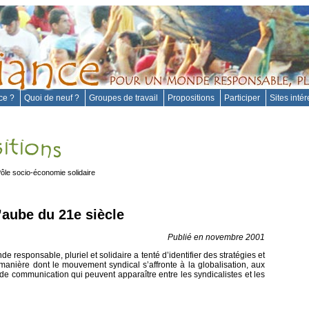
nce ?
Quoi de neuf ?
Groupes de travail
Propositions
Participer
Sites inté
ôle socio-économie solidaire
’aube du 21e siècle
Publié en novembre 2001
e responsable, pluriel et solidaire a tenté d’identifier des stratégies et
manière dont le mouvement syndical s’affronte à la globalisation, aux
és de communication qui peuvent apparaître entre les syndicalistes et les