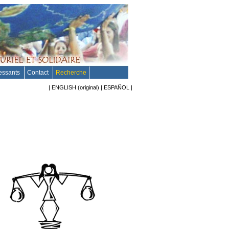
ressants
Contact
Recherche
|
ENGLISH
(original)
|
ESPAÑOL
|