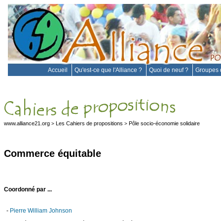
Accueil
Qu'est-ce que l'Alliance ?
Quoi de neuf ?
Groupes d
www.alliance21.org
Les Cahiers de propositions
Pôle socio-économie solidaire
>
>
Commerce équitable
Coordonné par ...
-
Pierre William Johnson