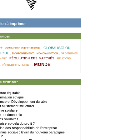
ion à imprimer
bordés
globalisation
té
.
commerce international
.
ique
.
environnement
.
mondialisation
.
organismes
régulation des marchés
onaux
.
.
relations
monde
.
régulation mondiale
.
du même pôle
ce équitable
mation éthique
nce et Développement durable
t ajustement structurel
e solidaire
 et économie
s solidaires
rise au-delà du profit ?
ice des responsabilités de l’entreprise
aie sociale : levier du nouveau paradigme
ue