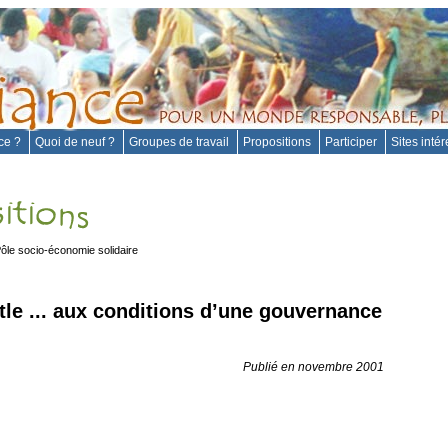
nce ?
Quoi de neuf ?
Groupes de travail
Propositions
Participer
Sites inté
ôle socio-économie solidaire
tle ... aux conditions d’une gouvernance
Publié en novembre 2001