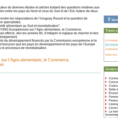
ur de diverses études et articles traitant des questions relatives aux
les entre les pays du Nord et ceux du Sud et de l’Est. Auteur de deux
 rendre les négociations de l’Uruguay Round et la question de
Vers
n spécialistes.
urité alimentaire au Sud et mondialisation".
’ONG Européennes sur l’Agro-alimentaire, le Commerce,
Thèmes a
is efforcé, dès les années 80, d’intégrer la logique du marché et des
veloppement.
citoyenne
jets de développement financés par la Commission européenne et le
économ
ant tout pour que les pays en développement et les pays de l’Europe
ns le processus de mondialisation.
internati
nord-sud
ur l’Agro-alimentaire, le Commerce,
nt
Cahiers 
Commer
Consom
Croissa
Dette e
Économi
Femmes
Finance
L’entrep
L’exerc
La monn
économiq