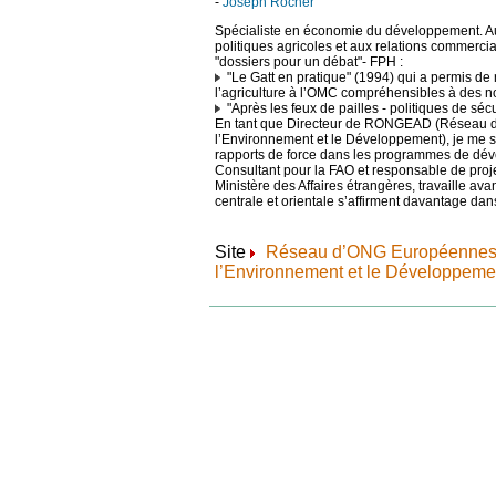
-
Joseph Rocher
Spécialiste en économie du développement. Aute
politiques agricoles et aux relations commercia
"dossiers pour un débat"- FPH :
"Le Gatt en pratique" (1994) qui a permis de
l’agriculture à l’OMC compréhensibles à des no
"Après les feux de pailles - politiques de séc
En tant que Directeur de RONGEAD (Réseau d
l’Environnement et le Développement), je me su
rapports de force dans les programmes de dé
Consultant pour la FAO et responsable de pro
Ministère des Affaires étrangères, travaille av
centrale et orientale s’affirment davantage da
Site
Réseau d’ONG Européennes s
l’Environnement et le Développeme