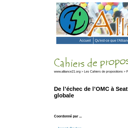
Accueil
Qu'est-ce que l'Allia
www.alliance21.org
Les Cahiers de propositions
P
>
>
De l’échec de l’OMC à Seat
globale
Coordonné par ...