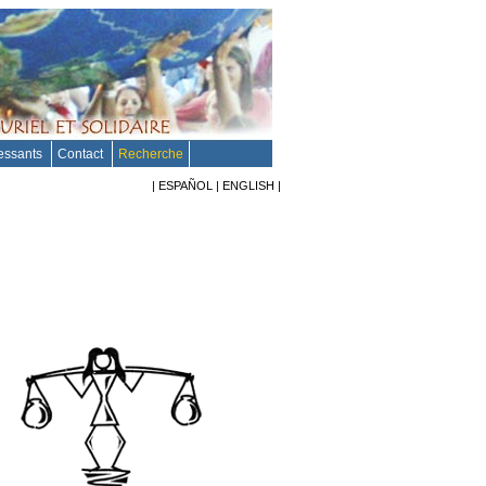
ressants
Contact
Recherche
|
ESPAÑOL
|
ENGLISH
|