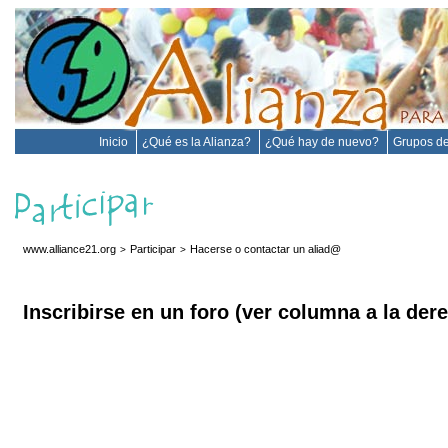
Inicio
¿Qué es la Alianza?
¿Qué hay de nuevo?
Grupos de
www.alliance21.org
Participar
Hacerse o contactar un aliad@
>
>
Inscribirse en un foro (ver columna a la der