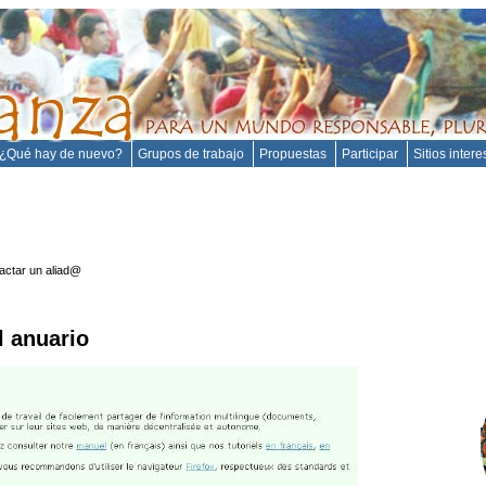
¿Qué hay de nuevo?
Grupos de trabajo
Propuestas
Participar
Sitios inter
actar un aliad@
l anuario