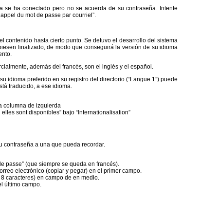
ya se ha conectado pero no se acuerda de su contraseña. Intente
appel du mot de passe par courriel”.
l contenido hasta cierto punto. Se detuvo el desarrollo del sistema
biesen finalizado, de modo que conseguirá la versión de su idioma
ento.
cialmente, además del francés, son el inglés y el español.
su idioma preferido en su registro del directorio (“Langue 1”) puede
tá traducido, a ese idioma.
a columna de izquierda
 elles sont disponibles” bajo “Internationalisation”
 contraseña a una que pueda recordar.
de passe” (que siempre se queda en francés).
rreo electrónico (copiar y pegar) en el primer campo.
8 caracteres) en campo de en medio.
el último campo.