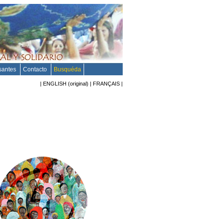
esantes
Contacto
Busquéda
|
ENGLISH
(original)
|
FRANÇAIS
|