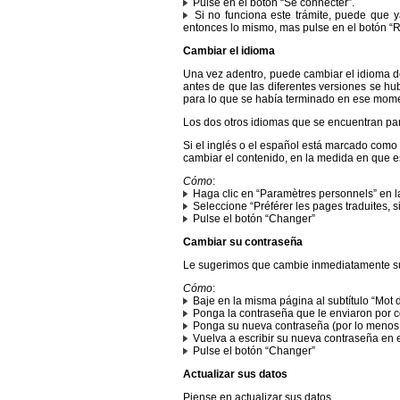
Pulse en el botón “Se connecter”.
Si no funciona este trámite, puede que 
entonces lo mismo, mas pulse en el botón “R
Cambiar el idioma
Una vez adentro, puede cambiar el idioma de
antes de que las diferentes versiones se hu
para lo que se había terminado en ese mom
Los dos otros idiomas que se encuentran par
Si el inglés o el español está marcado como 
cambiar el contenido, en la medida en que es
Cómo
:
Haga clic en “Paramètres personnels” en l
Seleccione “Préférer les pages traduites, si
Pulse el botón “Changer”
Cambiar su contraseña
Le sugerimos que cambie inmediatamente su
Cómo
:
Baje en la misma página al subtítulo “Mot 
Ponga la contraseña que le enviaron por co
Ponga su nueva contraseña (por lo menos 
Vuelva a escribir su nueva contraseña en 
Pulse el botón “Changer”
Actualizar sus datos
Piense en actualizar sus datos.