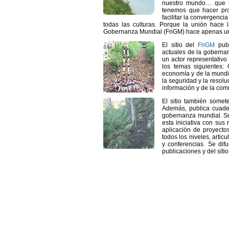
nuestro mundo… que i
tenemos que hacer pro
facilitar la convergenc
todas las culturas. Porque la unión hace 
Gobernanza Mundial (FnGM) hace apenas u
El sitio del
FnGM
publ
actuales de la gobernan
un actor representativ
los temas siguientes:
economía y de la mundia
la seguridad y la resolu
información y de la com
El sitio también some
Además, publica cuade
gobernanza mundial. Se 
esta iniciativa con sus 
aplicación de proyecto
todos los niveles, artic
y conferencias. Se dif
publicaciones y del siti