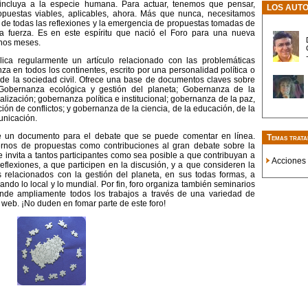
ncluya a la especie humana. Para actuar, tenemos que pensar,
LOS AUT
puestas viables, aplicables, ahora. Más que nunca, necesitamos
ia de todas las reflexiones y la emergencia de propuestas tomadas de
la fuerza. Es en este espíritu que nació el Foro para una nueva
nos meses.
ica regularmente un artículo relacionado con las problemáticas
za en todos los continentes, escrito por una personalidad política o
o de la sociedad civil. Ofrece una base de documentos claves sobre
 Gobernanza ecológica y gestión del planeta; Gobernanza de la
lización; gobernanza política e institucional; gobernanza de la paz,
ción de conflictos; y gobernanza de la ciencia, de la educación, de la
unicación.
te un documento para el debate que se puede comentar en línea.
Temas trata
rnos de propuestas como contribuciones al gran debate sobre la
invita a tantos participantes como sea posible a que contribuyan a
Acciones
reflexiones, a que participen en la discusión, y a que consideren la
s relacionados con la gestión del planeta, en sus todas formas, a
ulando lo local y lo mundial. Por fin, foro organiza también seminarios
unde ampliamente todos los trabajos a través de una variedad de
o web. ¡No duden en fomar parte de este foro!