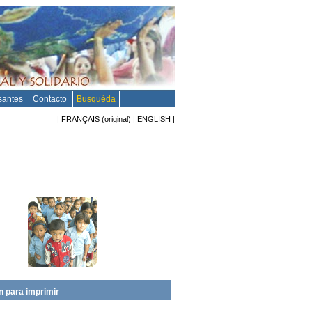
esantes
Contacto
Busquéda
|
FRANÇAIS
(original)
|
ENGLISH
|
n para imprimir