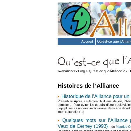
Accueil
Qu'est-ce que l'Allia
www.alliance21.org
Qu’est-ce que l’Alliance ?
H
>
>
Histoires de l’Alliance
Historique de l’Alliance pour un
Préambule Après seulement huit ans de vie, l’Alli
complexe. Pour éviter les écueils d’une seule vision
déjà plusieurs années impliqué-e-s dans son dévelo
inter-culturelle, (...)
Quelques mots sur l’Alliance 
Vaux de Cerney (1993)
- de
Maurice C
L’Alliance pour un monde responsable et solidaire d