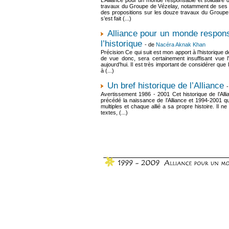
travaux du Groupe de Vézelay, notamment de ses de
des propositions sur les douze travaux du Groupe
s’est fait (...)
Alliance pour un monde responsa
l’historique
- de
Nacéra Aknak Khan
Précision Ce qui suit est mon apport à l’historique
de vue donc, sera certainement insuffisant vue l’a
aujourd’hui. Il est très important de considérer que 
à (...)
Un bref historique de l’Alliance
Avertissement 1986 - 2001 Cet historique de l’All
précédé la naissance de l’Alliance et 1994-2001 qui
multiples et chaque allié a sa propre histoire. Il 
textes, (...)