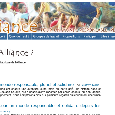
nce ?
Quoi de neuf ?
Groupes de travail
Propositions
Participer
Sites inté
istorique de l’Alliance
 monde responsable, pluriel et solidaire
- de
Gustavo Marin
ance est encore une aventure jeune, mais qui porte déjà une histoire riche et
 de son histoire, elle a besoin d’être racontée par celles et ceux qui sont depuis
ppement. Nous compterons ainsi sur plusieurs regards qui enrichiront une vision
pour un monde responsable et solidaire depuis les
osandey
evenue Alliance pour un monde responsable, pluriel et solidaire, est la suite des