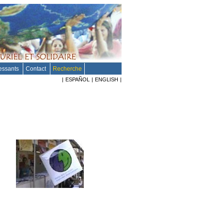
ressants
Contact
Recherche
|
ESPAÑOL
|
ENGLISH
|