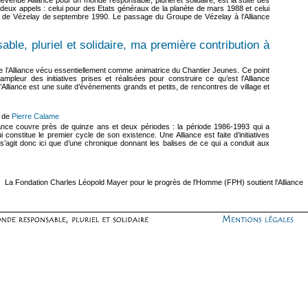
ux appels : celui pour des Etats généraux de la planète de mars 1988 et celui
 de Vézelay de septembre 1990. Le passage du Groupe de Vézelay à l’Alliance
ble, pluriel et solidaire, ma première contribution à
 de l’Alliance vécu essentiellement comme animatrice du Chantier Jeunes. Ce point
mpleur des initiatives prises et réalisées pour construire ce qu’est l’Alliance
l’Alliance est une suite d’évènements grands et petits, de rencontres de village et
- de
Pierre Calame
iance couvre près de quinze ans et deux périodes : la période 1986-1993 qui a
 constitue le premier cycle de son existence. Une Alliance est faite d’initiatives
ne s’agit donc ici que d’une chronique donnant les balises de ce qui a conduit aux
La
Fondation Charles Léopold Mayer pour le progrès de l'Homme (FPH)
soutient l'Alliance