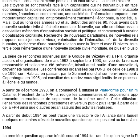
incontesté… certains ont même pensé qu’on était arrivé à " la fin de l’histoire".
Les citoyens se sont trouvés face à un capitalisme qui ne trouvait plus en fac
économique, la société soviétique et ses satellites se décomposaient inéluctabl
marchés, financiers et commerciaux, une société de l’information rampante, une 
modernisation capitaliste, ont profondément transformé l’économie, la société, la 
Mais, tout au long des années 80 et au début des années 90, nous avons part
nouvelle société civile à l’échelle mondiale. Nouvelle, car elle se débarrassai
des vieilles méthodes d’organisation sociale et politique et commençait à ouvrir d
globalisation capitaliste. Recherche de nouveaux paradigmes, de nouvelles rel
rapports entre jeunes et vieux, valorisation de l’interculturalité, de la divers
humains, recherche d’une nouvelle relation avec la Terre et avec l’Univers- tous
fertile pour l’émergence d’une nouvelle société civile mondiale, de plus en plus pl
La série de rencontres soutenues par le Groupe de Vézelay et la FPH, organisée
acteurs et organisations de mars 1992 à septembre 1993, en vue de la rencon
responsable et solidaire a été présentée, faisait aussi partie d’une nouvelle 
citoyenneté mondiale. Les conférences organisées par l’ONU, de celle de 1988 su
de 1996 sur l’Habitat, en passant par le Sommet mondial sur l’environnement
Copenhague en 1995, ont constitué des rendez-vous significatifs de ce processus
à l’échelle du monde.
A partir de décembre 1993, on a commencé à diffuser la
Plate-forme pour un m
Calame, Président de la FPH, a rédigé les commentaires et propositions appo
rencontre internationale de septembre de la même année. Cette diffusion 
l’ensemble des rencontres précédentes et vers un public plus large à partir de l
de la FPH ainsi que d’autres organisateurs des activités réalisées.
A partir de début 1994 on peut tracer une trajectoire de l’Alliance dans laq
quelques rencontres clés et de nouvelles questions qui se posaient au fur et à
1994
La première question apparue très tôt courant 1994 fut : une fois qu’on signe la P