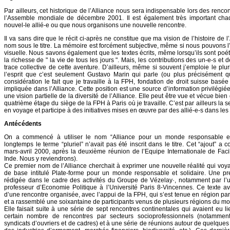
Par ailleurs, cet historique de l’Alliance nous sera indispensable lors des renco
l’Assemble mondiale de décembre 2001. Il est également très important cha
nouvel-le allié-e ou que nous organisons une nouvelle rencontre.
Il va sans dire que le récit ci-après ne constitue que ma vision de l’histoire de l
nom sous le titre. La mémoire est forcément subjective, même si nous pouvons l’
visuelle. Nous savons également que les textes écrits, même lorsqu’ils sont poét
la richesse de " la vie de tous les jours ". Mais, les contributions des un-e-s et
trace collective de cette aventure. D’ailleurs, même si souvent j’emploie le pluri
l’esprit que c’est seulement Gustavo Marin qui parle (ou plus précisément qui
considération le fait que je travaille à la FPH, fondation de droit suisse basée
impliquée dans l’Alliance. Cette position est une source d’information privilégi
une vision partielle de la diversité de l’Alliance. Elle peut être vue et vécue bien
quatrième étage du siège de la FPH à Paris où je travaille. C’est par ailleurs la 
en voyage et participe à des initiatives mises en œuvre par des allié-e-s dans le
Antécédents
On a commencé à utiliser le nom “Alliance pour un monde responsable et 
longtemps le terme “pluriel” n’avait pas été inscrit dans le titre. Cet “ajout” 
mars-avril 2000, après la deuxième réunion de l’Equipe Internationale de Facil
Inde. Nous y reviendrons).
Ce premier nom de l’Alliance cherchait à exprimer une nouvelle réalité qui voyait
de base intitulé Plate-forme pour un monde responsable et solidaire. Une pr
rédigée dans le cadre des activités du Groupe de Vézelay·, notamment par l’
professeur d’Economie Politique à l’Université Paris 8-Vincennes. Ce texte av
d’une rencontre organisée, avec l’appui de la FPH, qui s’est tenue en région p
et a rassemblé une soixantaine de participants venus de plusieurs régions du m
Elle faisait suite à une série de sept rencontres continentales qui avaient eu l
certain nombre de rencontres par secteurs socioprofessionnels (notamment 
syndicats d’ouvriers et de cadres) et à une série de réunions autour de quelques