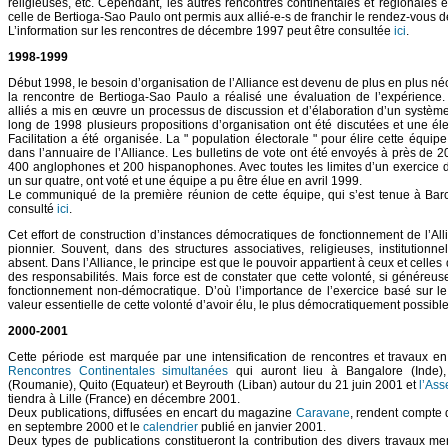
religieuses, etc. Cependant, les autres rencontres continentales et régionales e
celle de Bertioga-Sao Paulo ont permis aux allié-e-s de franchir le rendez-vous d
L’information sur les rencontres de décembre 1997 peut être consultée
ici
.
1998-1999
Début 1998, le besoin d’organisation de l’Alliance est devenu de plus en plus n
la rencontre de Bertioga-Sao Paulo a réalisé une évaluation de l’expérience.
alliés a mis en œuvre un processus de discussion et d’élaboration d’un système 
long de 1998 plusieurs propositions d’organisation ont été discutées et une él
Facilitation a été organisée. La " population électorale " pour élire cette équi
dans l’annuaire de l’Alliance. Les bulletins de vote ont été envoyés à près de 2
400 anglophones et 200 hispanophones. Avec toutes les limites d’un exercice d
un sur quatre, ont voté et une équipe a pu être élue en avril 1999.
Le communiqué de la première réunion de cette équipe, qui s’est tenue à Bar
consulté
ici
.
Cet effort de construction d’instances démocratiques de fonctionnement de l’Al
pionnier. Souvent, dans des structures associatives, religieuses, institutionne
absent. Dans l’Alliance, le principe est que le pouvoir appartient à ceux et celles
des responsabilités. Mais force est de constater que cette volonté, si généreus
fonctionnement non-démocratique. D’où l’importance de l’exercice basé sur le 
valeur essentielle de cette volonté d’avoir élu, le plus démocratiquement possibl
2000-2001
Cette période est marquée par une intensification de rencontres et travaux 
Rencontres Continentales simultanées
qui auront lieu à Bangalore (Inde)
(Roumanie), Quito (Equateur) et Beyrouth (Liban) autour du 21 juin 2001 et
l’As
tiendra à Lille (France) en décembre 2001.
Deux publications, diffusées en encart du magazine
Caravane
, rendent compte 
en septembre 2000 et le
calendrier
publié en janvier 2001.
Deux types de publications constitueront la contribution des divers travaux m