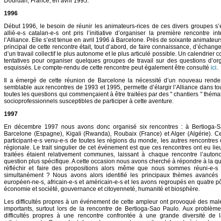
Dourdan, France, en avril 1995.
1996
Début 1996, le besoin de réunir les animateurs-rices de ces divers groupes s’es
allié-e-s catalan-e-s ont pris l’initiative d’organiser la première rencontre i
l’Alliance. Elle s’est tenue en avril 1996 à Barcelone. Près de soixante animateur
principal de cette rencontre était, tout d’abord, de faire connaissance, d’échang
d’un travail collectif le plus autonome et le plus articulé possible. Un calendrie
tentatives pour organiser quelques groupes de travail sur des questions d’or
esquissés. Le compte-rendu de cette rencontre peut également être consulté
ici
.
Il a émergé de cette réunion de Barcelone la nécessité d’un nouveau rendez
semblable aux rencontres de 1993 et 1995, permette d’élargir l’Alliance dans t
toutes les questions qui commençaient à être traitées par des " chantiers " thémat
socioprofessionnels susceptibles de participer à cette aventure.
1997
En décembre 1997 nous avons donc organisé six rencontres : à Bertioga-Sao
Barcelone (Espagne), Kigali (Rwanda), Roubaix (France) et Alger (Algérie). C
participant-e-s venu-e-s de toutes les régions du monde, les autres rencontres
régionale. Le trait singulier de cet événement est que ces rencontres ont eu li
traitées étaient relativement communes, laissant à chaque rencontre l’auto
question plus spécifique. A cette occasion nous avons cherché à répondre à la qu
réfléchir et faire des propositions alors même que nous sommes réuni-e-s
simultanément ? Nous avons alors identifié les principaux thèmes avancés p
européen-ne-s, africain-e-s et américain-e-s et les avons regroupés en quatre pô
économie et société, gouvernance et citoyenneté, humanité et biosphère.
Les difficultés propres à un événement de cette ampleur ont provoqué des ma
importants, surtout lors de la rencontre de Bertioga-Sao Paulo. Aux problème
difficultés propres à une rencontre confrontée à une grande diversité de l