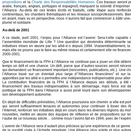
propositions
et la
Charte des Responsabilités Humaines
. Ces travaux seront p
arabe, français, anglais, portugais et espagnol) marquant la volonté d’imprimer la
l’Alliance. Au-delà de ces textes écrits et traduits, cette étape aura renforc
continentaux, les chantiers thématiques et les réseaux socioprofessionnels. Bie
en avant, mais vu en perspective, nous n’aurons fait que commencer à bâtir une
pluriel et solidaire.
Au-delà de 2001
A ce stade, avril 2001, l’enjeu pour l’Alliance est l’avenir. Sera-t-elle capabl
l’assemblée mondiale de Lille ? Une question qui deviendra déterminante sera
initiatives mises en œuvre par les allié-e-s depuis 1994. Vraisemblablement, la 
mais elle ne pourra pas le faire au même niveau et certainement elle ne financera
2000-2001.
Que le financement de la FPH à l’Alliance ne continue pas a jouer un rôle déte
temps un défi et une chance. Un défi, parce que d’autres sources seront nécess
qui demandent un financement important (rencontres, publications, etc.). Une 
l’Alliance basé sur un éventail plus large d’"Alliances financières" et sur l
apportées par les allié-e-s permettra une indépendance indispensable pour aller 
La contribution financière de la FPH à l’Alliance depuis ses débuts, a ét
financement des travaux indispensables à son démarrage, mais force est de 
politique de la FPH dans l’Alliance a aussi pesé lourd dans son développement 
son développement autonome.
En dépit de difficultés prévisibles, l’Alliance poursuivra son chemin si elle est po
qui seront suffisamment tenaces et autonomes pour continuer à tisser des Allia
l’Internet, renforcer les initiatives déjà en cours dans les diverses régions du m
nouvelles, mettre en œuvre des équipes de réflexion et de propositions sur le
l’aube de ce nouveau siècle… comme nous l’avons fait en 1994, avec de l’expéri
L’avenir de l’Alliance sera d’autant plus précieux qu’une expérience de ce genre
de la société civile à l’échelle mondiale. Une Alliance plus solide et plus auto