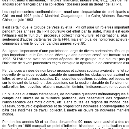
des industries d’armement, marchés financiers, biodiversité, etc.). Ces dernière
anglais et en français dans la collection " dossiers pour un débat " de la FPH.
Les sept rencontres continentales ont réuni une cinquantaine de participants 
Chili en mai 1992, puis à Montréal, Ouagadougou, Le Caire, Athènes, Sarawa
Chine, en juin 1993.
Il est certain que le Groupe de Vézelay et la FPH ont joué un rôle très importan
pendant ces années (la FPH poursuivi cet effort par la suite), mais il est é
l’Alliance est le fruit d’un processus collectif inter-culturel et international pl
seulement d’autres partenaires de la FPH, mais en plus, de nombreux acteurs de
commencé à voir le jour pendant les années 70 et 80.
Souligner l’importance d’une participation large de divers partenaires dès les p
plus important que le Groupe de Vézelay a abruptement cessé ses travaux au 
1993. Si l’Alliance avait seulement dépendu de ce groupe, elle n’aurait pas pu
l’initiative de divers partenaires et groupes que la dynamique de construction d’u
Pendant ces années de nombreux groupes et acteurs sociaux avaient en effet c
nouvelle dynamique sociale, capable de surmonter les obstacles qui avaient 
luttes et revendications sociales. De nouvelles questions sociales, politiques, 
sur le devant de la scène : des questions sur la gestion durable de l’environne
culturelles, les nouvelles relations masculin-féminin, l’indispensable renouveau d
En plus des questions thématiques, de nouvelles questions méthodologiques étai
compte des limites de la militance partisane, des pesanteurs des organisat
l’obsolescence des mots d’ordre, etc. Dans toutes les régions du monde, d
Vézelay, porteurs d’expériences et de propositions nouvelles et convergentes o
bâtir des systèmes de travail collectif, à mettre en œuvre de nouvelles manière
monde.
Pendant les années 80 et au début des années 90, nous avons assisté à des c
de Berlin en 1989 marquait un point d’inflexion historique. La globalisation cap