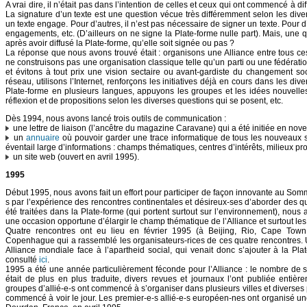
A vrai dire, il n’était pas dans l’intention de celles et ceux qui ont commencé à dif
La signature d’un texte est une question vécue très différemment selon les diver
un texte engage. Pour d’autres, il n’est pas nécessaire de signer un texte. Pour d
engagements, etc. (D’ailleurs on ne signe la Plate-forme nulle part). Mais, une q
après avoir diffusé la Plate-forme, qu’elle soit signée ou pas ?
La réponse que nous avons trouvé était : organisons une Alliance entre tous ce
ne construisons pas une organisation classique telle qu’un parti ou une fédérati
et évitons à tout prix une vision sectaire ou avant-gardiste du changement soci
réseau, utilisons l’Internet, renforçons les initiatives déjà en cours dans les di
Plate-forme en plusieurs langues, appuyons les groupes et les idées nouvell
réflexion et de propositions selon les diverses questions qui se posent, etc.
Dès 1994, nous avons lancé trois outils de communication :
une lettre de liaison (l’ancêtre du magazine Caravane) qui a été initiée en no
un
annuaire
où pouvoir garder une trace informatique de tous les nouveaux s
éventail large d’informations : champs thématiques, centres d’intérêts, milieux pro
un site web (ouvert en avril 1995).
1995
Début 1995, nous avons fait un effort pour participer de façon innovante au So
s par l’expérience des rencontres continentales et désireux-ses d’aborder des qu
été traitées dans la Plate-forme (qui portent surtout sur l’environnement), nou
une occasion opportune d’élargir le champ thématique de l’Alliance et surtout le
Quatre rencontres ont eu lieu en février 1995 (à Beijing, Rio, Cape Town 
Copenhague qui a rassemblé les organisateurs-rices de ces quatre rencontres. 
Alliance mondiale face à l’apartheid social, qui venait donc s’ajouter à la Pl
consulté
ici
.
1995 a été une année particulièrement féconde pour l’Alliance : le nombre de s
était de plus en plus traduite, divers revues et journaux l’ont publiée entiè
groupes d’allié-e-s ont commencé à s’organiser dans plusieurs villes et diverses 
commencé à voir le jour. Les premier-e-s allié-e-s européen-nes ont organisé une