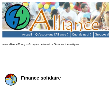
Accueil
Qu'est-ce que l'Alliance ?
Quoi de neuf ?
Groupes de
www.alliance21.org
Groupes de travail
Groupes thématiques
>
>
Finance solidaire