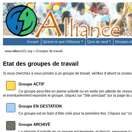
Accueil
Qu'est-ce que l'Alliance ?
Quoi de neuf ?
Groupes de
www.alliance21.org
>
Groupes de travail
Etat des groupes de travail
Si vous cherchez à vous joindre à un groupe de travail, vérifiez d’abord la couleur 
Groupe
ACTIF
Ce groupe peut être en pleine activité ou en veille (en attente de res
et éventuellement rejoindre le groupe, cliquez sur "Site principal" sur la page d
Groupe
EN GESTATION
Ce groupe est en train d’être créé pour la première fois. Cliquez sur "c
Groupe
ARCHIVÉ
La période d’activité de ce groupe est terminée, et depuis, personne n’a