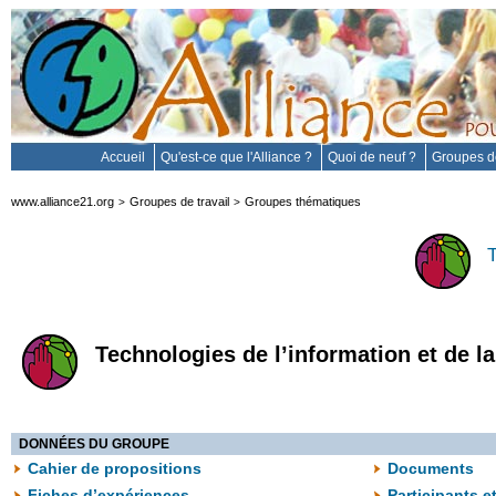
Accueil
Qu'est-ce que l'Alliance ?
Quoi de neuf ?
Groupes de
www.alliance21.org
Groupes de travail
Groupes thématiques
>
>
Technologies de l’information et de 
DONNÉES DU GROUPE
Cahier de propositions
Documents
Fiches d’expériences
Participants e