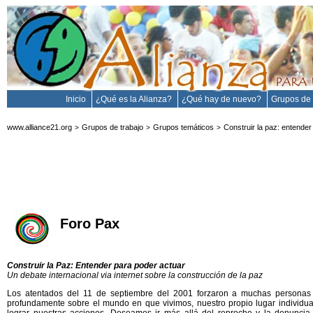
Inicio
¿Qué es la Alianza?
¿Qué hay de nuevo?
Grupos de 
www.alliance21.org
Grupos de trabajo
Grupos temáticos
Construir la paz: entender
>
>
>
Foro Pax
Construir la Paz: Entender para poder actuar
Un debate internacional via internet sobre la construcción de la paz
Los atentados del 11 de septiembre del 2001 forzaron a muchas personas
profundamente sobre el mundo en que vivimos, nuestro propio lugar individu
lograr nuestras acciones. Deseamos ir más allá del reproche y la denuncia 