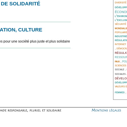
diversité
 DE SOLIDARITÉ
dévelop
écono
l’enviro
l’exclus
sécurité 
mondiali
ATION, CULTURE
populair
industrie
régulati
 pour une société plus juste et plus solidaire
internet
.
démocra
régula
ressour
pol
paix
.
sciences
.
sociale
sociales
dévelo
développ
valeurs 
.
femmes