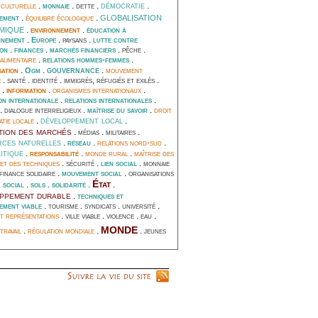
démocratie
 culturelle
.
.
.
.
monnaie
dette
globalisation
.
équilibre écologique
.
pement
mique
.
environnement
.
éducation à
.
.
.
nnement
Europe
paysans
lutte contre
.
.
.
.
ion
finances
marchés financiers
pêche
alimentaire
.
.
relations hommes-femmes
gouvernance
sation
.
.
.
mouvement
Ogm
e
.
.
.
.
santé
identité
immigrés, réfugiés et exilés
.
information
.
organismes internationaux
.
.
.
on internationale
relations internationales
.
.
.
droit
dialogue interreligieux
maîtrise du savoir
développement local
tie locale
.
.
tion des marchés
.
.
.
médias
militaires
ces naturelles
.
.
relations nord-sud
.
réseau
itique
.
responsabilité
.
monde rural
.
maîtrise des
 et des techniques
.
.
.
sécurité
lien social
monnaie
.
.
finance solidaire
mouvement social
organisations
État
.
.
.
.
.
social
sols
solidarité
ppement durable
.
techniques et
.
.
.
.
ement viable
tourisme
syndicats
université
et représentations
.
.
.
.
ville viable
violence
eau
monde
travail
.
régulation mondiale
.
.
jeunes