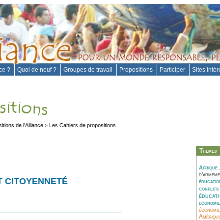
nce ?
Quoi de neuf ?
Groupes de travail
Propositions
Participer
Sites inté
itions de l'Alliance
Les Cahiers de propositions
>
Thèmes
Afrique
d’armem
 CITOYENNETÉ
éducatio
conflits
éducat
économie
économie
Amériqu