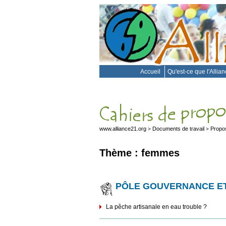
Accueil
Qu'est-ce que l'Allia
www.alliance21.org
Documents de travail
Propos
>
>
Thème : femmes
PÔLE GOUVERNANCE ET
La pêche artisanale en eau trouble ?