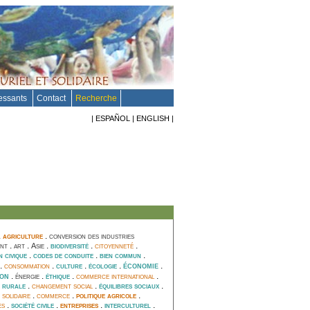
ressants
Contact
Recherche
|
ESPAÑOL
|
ENGLISH
|
.
agriculture
.
conversion des industries
.
.
.
.
citoyenneté
.
ent
art
Asie
biodiversité
.
.
.
n civique
codes de conduite
bien commun
économie
.
consommation
.
.
.
.
culture
écologie
ion
.
.
.
commerce international
.
énergie
éthique
.
changement social
.
.
 rurale
équilibres sociaux
 solidaire
.
commerce
.
politique agricole
.
es
.
.
entreprises
.
.
société civile
interculturel