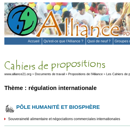
Accueil
Qu'est-ce que l'Alliance ?
Quoi de neuf ?
Groupes d
www.alliance21.org
Documents de travail
Propositions de l'Alliance
Les Cahiers de p
>
>
>
Thème : régulation internationale
PÔLE HUMANITÉ ET BIOSPHÈRE
Souveraineté alimentaire et négociations commerciales internationales