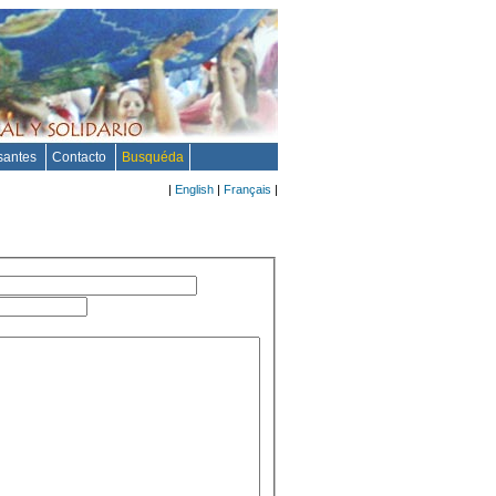
esantes
Contacto
Busquéda
|
English
|
Français
|