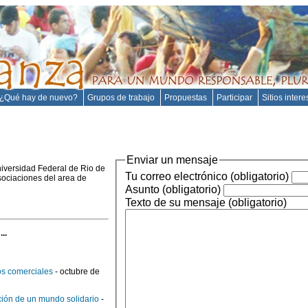
¿Qué hay de nuevo?
Grupos de trabajo
Propuestas
Participar
Sitios inter
Enviar un mensaje
niversidad Federal de Rio de
Tu correo electrónico (obligatorio)
asociaciones del area de
Asunto (obligatorio)
Texto de su mensaje (obligatorio)
..
ios comerciales
- octubre de
cción de un mundo solidario
-