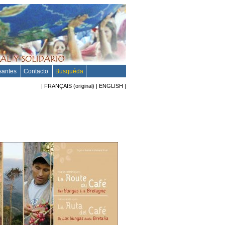
esantes
Contacto
Busquéda
|
FRANÇAIS
(original)
|
ENGLISH
|