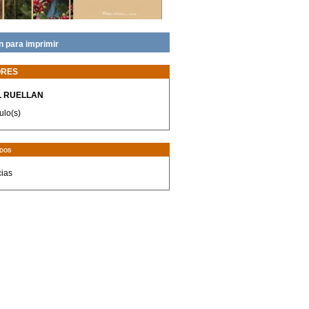
n para imprimir
ORES
 RUELLAN
ulo(s)
dos
cias