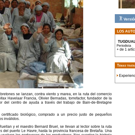
Versió
LOS AUT
TUGDUAL
Periodista
+ de 1 artíc
Temas trata
Experien
retones se lanzan, contra viento y marea, en la ruta del comercio
ax Havelaar Francia, Olivier Bernadas, torrefactor, fundador de la
or del centro de ayuda a través del trabajo de Bain-de-Bretagne
, certificado biológico, comprado a un precio justo de pequeños
s inválidos.
Ruellan y el maestro Bernard Bruel, se llevan al lector sobre la ruta
és del puerto Le Havre, hasta la provincia francesa de Bretaña. Una
 vuelven los portavoces de los productores. Nos cuentan la historia