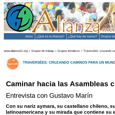
Inicio
¿Qué es la Alianza?
¿Qué hay de nuevo?
Grupos de
www.alliance21.org
Grupos de trabajo
Grupos temáticos
Traversées: cruzando c
>
>
>
TRAVERSÉES: CRUZANDO CAMINOS PARA UN MUN
Caminar hacia las Asambleas 
Entrevista con Gustavo Marín
Con su nariz aymara, su castellano chileno, s
latinoamericana y su mirada que contiene su 