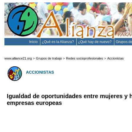
Inicio
¿Qué es la Alianza?
¿Qué hay de nuevo?
Grupos de
www.alliance21.org
Grupos de trabajo
Redes socioprofesionales
Accionistas
>
>
>
ACCIONISTAS
Igualdad de oportunidades entre mujeres y 
empresas europeas