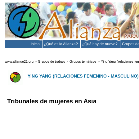
Inicio
¿Qué es la Alianza?
¿Qué hay de nuevo?
Grupos de
www.alliance21.org
Grupos de trabajo
Grupos temáticos
Ying Yang (relaciones fe
>
>
>
YING YANG (RELACIONES FEMENINO - MASCULINO)
Tribunales de mujeres en Asia