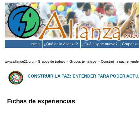
Inicio
¿Qué es la Alianza?
¿Qué hay de nuevo?
Grupos de
www.alliance21.org
Grupos de trabajo
Grupos temáticos
Construir la paz: entende
>
>
>
CONSTRUIR LA PAZ: ENTENDER PARA PODER ACT
Fichas de experiencias