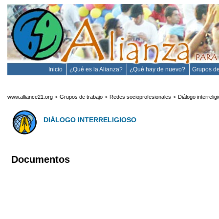
Inicio
¿Qué es la Alianza?
¿Qué hay de nuevo?
Grupos de
www.alliance21.org
Grupos de trabajo
Redes socioprofesionales
Diálogo interrelig
>
>
>
DIÁLOGO INTERRELIGIOSO
Documentos