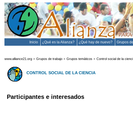
Inicio
¿Qué es la Alianza?
¿Qué hay de nuevo?
Grupos de
www.alliance21.org
Grupos de trabajo
Grupos temáticos
Control social de la cienc
>
>
>
CONTROL SOCIAL DE LA CIENCIA
Participantes e interesados