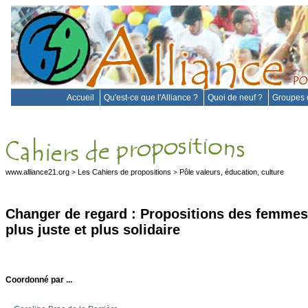
Accueil
Qu'est-ce que l'Alliance ?
Quoi de neuf ?
Groupes d
www.alliance21.org
Les Cahiers de propositions
Pôle valeurs, éducation, culture
>
>
Changer de regard : Propositions des femmes
plus juste et plus solidaire
Coordonné par ...