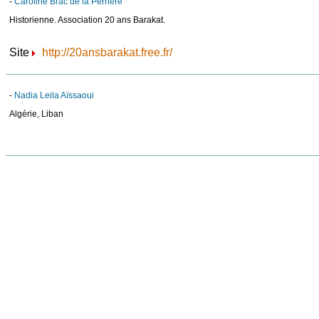
-
Caroline Brac de la Perrière
Historienne. Association 20 ans Barakat.
Site
http://20ansbarakat.free.fr/
-
Nadia Leila Aïssaoui
Algérie, Liban