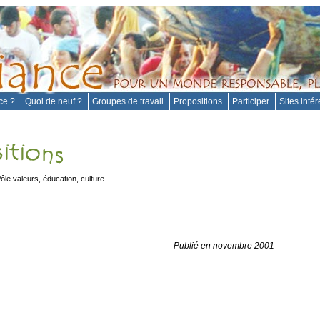
nce ?
Quoi de neuf ?
Groupes de travail
Propositions
Participer
Sites inté
ôle valeurs, éducation, culture
Publié en novembre 2001