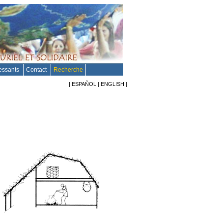
ressants
Contact
Recherche
|
ESPAÑOL
|
ENGLISH
|