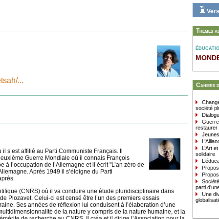
Vers
Thèmes a
éducati
mond
tsah/...
Cahiers 
Changer
société pl
Dialogue
Guerres
restaurer
Jeunes 
L’Allian
L’Art et
il s’est affilié au Parti Communiste Français. Il
solidaire
 Deuxième Guerre Mondiale où il connais François
L’éduca
ipe à l’occupation de l’Allemagne et il écrit "L’an zéro de
Proposi
 Allemagne. Après 1949 il s’éloigne du Parti
Proposi
après.
Société 
parti d’un
tifique (CNRS) où il va conduire une étude pluridisciplinaire dans
Une dive
e de Plozavet. Celui-ci est censé être l’un des premiers essais
globalisat
raine. Ses années de réflexion lui conduisent à l’élaboration d’une
ultidimensionnalité de la nature y compris de la nature humaine, et la
ur émérite de recherche au CNRS. Il créa et il dirige l’Association pour la