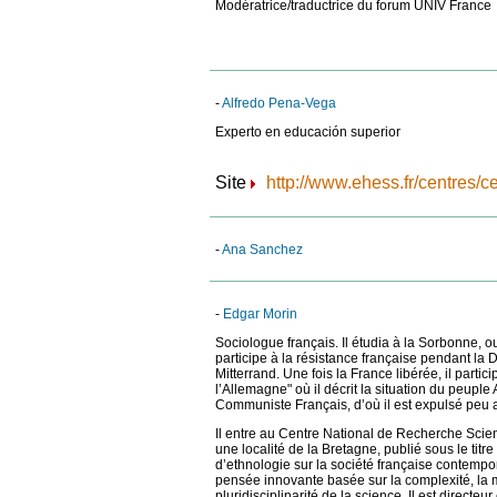
Modératrice/traductrice du forum UNIV France
-
Alfredo Pena-Vega
Experto en educación superior
Site
http://www.ehess.fr/centres/ce
-
Ana Sanchez
-
Edgar Morin
Sociologue français. Il étudia à la Sorbonne, ou 
participe à la résistance française pendant la
Mitterrand. Une fois la France libérée, il partic
l’Allemagne" où il décrit la situation du peuple
Communiste Français, d’où il est expulsé peu 
Il entre au Centre National de Recherche Scien
une localité de la Bretagne, publié sous le titr
d’ethnologie sur la société française contempo
pensée innovante basée sur la complexité, la m
pluridisciplinarité de la science. Il est directe