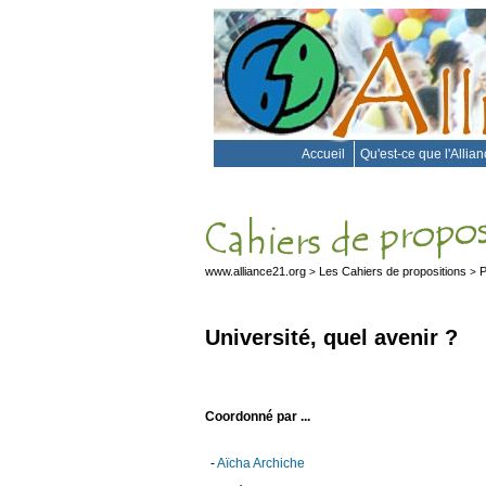
Accueil
Qu'est-ce que l'Allia
www.alliance21.org
Les Cahiers de propositions
P
>
>
Université, quel avenir ?
Coordonné par ...
-
Aïcha Archiche