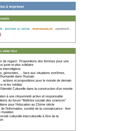
ion à imprimer
bordés
on
.
.
responsabilité
.
.
maîtrise du savoir
université
e
du même pôle
 de regard : Propositions des femmes pour une
us juste et plus solidaire
 interreligieux
, génocides, ... face aux situations extrêmes,
 l’humanité dans l’humain
: actions et propositions pour le monde de demain
ce et les médias
 l’Identité Culturelle dans la construction d’un monde
tion à une citoyenneté active et responsable
tions du forum "Maîtrise sociale des sciences"
tions pour l’éducation au 21ème siècle
de l’information, société de la connaissance : tirer
e mutation
rsité culturelle interculturelle à l’ère de la
ion