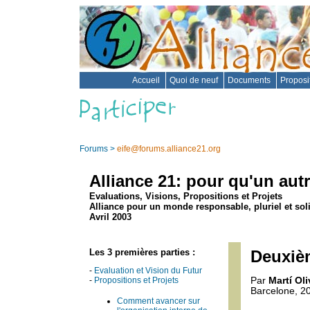
Accueil
Quoi de neuf
Documents
Proposi
Forums
>
eife@forums.alliance21.org
Alliance 21: pour qu'un aut
Evaluations, Visions, Propositions et Projets
Alliance pour un monde responsable, pluriel et sol
Avril 2003
Les 3 premières parties :
Deuxièm
-
Evaluation et Vision du Futur
-
Propositions et Projets
Par
Martí Oli
Barcelone, 20
Comment avancer sur