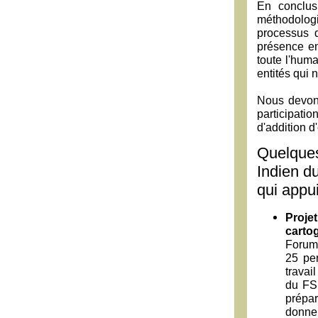
En conclus
méthodologi
processus 
présence e
toute l'huma
entités qui 
Nous devons
participat
d'addition d
Quelques
Indien d
qui appu
Proje
carto
Forum 
25 per
travai
du FSM
prépa
donner