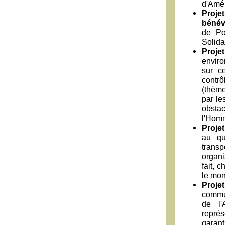
d'Amér
Proje
bénév
de Po
Solida
Proje
enviro
sur c
contrô
(thème
par le
obstac
l'Hom
Proje
au qu
transp
organi
fait, 
le mo
Proje
commun
de l'
représ
garan