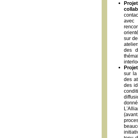
Proje
colla
contac
avec 
rencon
orient
sur de
atelie
des d
théma
interlo
Projet
sur la
des at
des id
condit
diffus
donné
L'Alli
(avan
proce
beauc
initia
tenu d