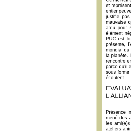
et représen
entier peuve
justifie pa
mauvaise qu
ardu pour s
élément nég
PUC est loi
présente, l
mondial du 
la planète. 
rencontre en
parce qu'il 
sous forme 
écoutent.
EVALUA
L'ALLIA
Présence in
mené des act
les ami(e)s
ateliers ani