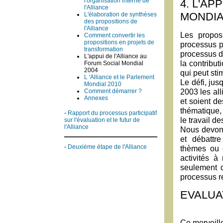
l'organisation interne de
4. L'AP
l'Alliance
MONDIA
L'élaboration de synthèses
des propositions de
l'Alliance
Les proposi
Comment convertir les
propositions en projets de
processus p
transformation
processus de
L'appui de l'Alliance au
la contribu
Forum Social Mondial
2004
qui peut sti
L 'Alliance et le Parlement
Le défi, ju
Mondial 2010
2003 les alli
Comment démarrer ?
Annexes
et soient de
thématique,
-
Rapport du processus participatif
le travail de
sur l'évaluation et le futur de
l'Alliance
Nous devons
et débattr
-
Deuxième étape de l'Alliance
thèmes ou c
activités 
seulement d
processus re
EVALUA
Ce merveill