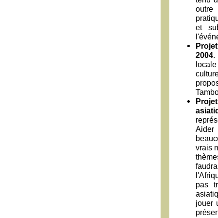
outre
pratiq
et su
l'évén
Proje
2004
.
locale
cultur
propo
Tambou
Projet
asiati
représ
Aider 
beauco
vrais 
thèmes
faudra
l'Afri
pas t
asiati
jouer 
prése