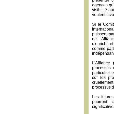
présenter c
agences qui
visibilité a
veulent favo
Si le Comi
internationa
puissent par
de l'Allia
d'enrichir 
comme parti
indépendan
L'Alliance 
processus 
particulier
sur les pr
cruellement
processus d
Les future
pourront 
significativ