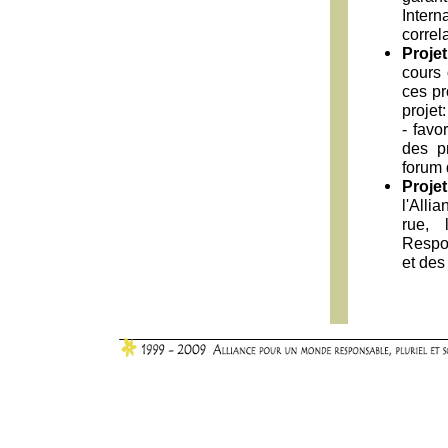
Intern
correl
Proje
cours 
ces p
projet
- favo
des pr
forum d
Projet
l'Alli
rue, 
Respon
et des