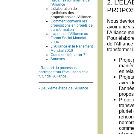
l'organisation interne de
2. L'E
l'Alliance
PROPOSI
L'élaboration de
synthèses des
propositions de l'Alliance
Nous devrion
Comment convertir les
propositions en projets de
avoir une vi
transformation
l'Alliance me
L'appui de l'Alliance au
Pour élabore
Forum Social Mondial
2004
de l'Alliance
L 'Alliance et le Parlement
transformer l
Mondial 2010
Comment démarrer ?
Annexes
Projet 
manière
-
Rapport du processus
en rel
participatif sur l'évaluation et le
Projet
futur de l'Alliance
avec d
l'anné
-
Deuxième étape de l'Alliance
proposi
Projet 
transv
pluriel
rencon
nombreu
commen
et perc