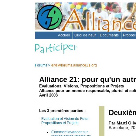
Accueil
Quoi de neuf
Documents
Proposi
Forums
>
eife@forums.alliance21.org
Alliance 21: pour qu'un aut
Evaluations, Visions, Propositions et Projets
Alliance pour un monde responsable, pluriel et sol
Avril 2003
Les 3 premières parties :
Deuxièm
-
Evaluation et Vision du Futur
-
Propositions et Projets
Par
Martí Oliv
Barcelone, 20 
Comment avancer sur