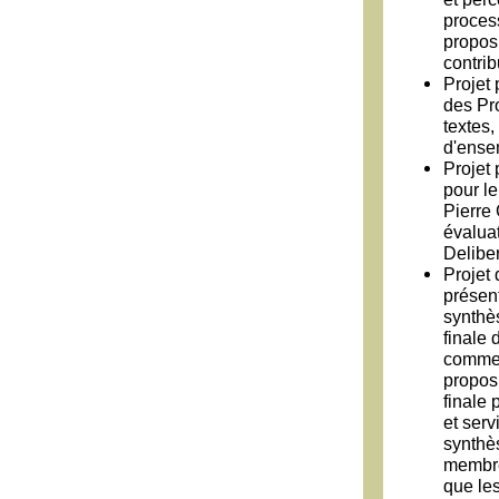
process
proposi
contri
Projet
des Pr
textes
d'ense
Projet
pour l
Pierre
évaluat
Delibe
Projet 
présen
synthès
finale 
commen
proposi
finale 
et serv
synthès
membre
que les