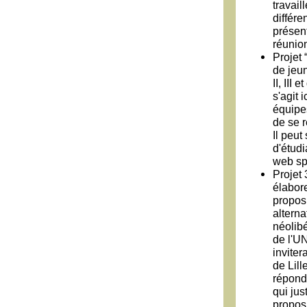
travail
différ
présen
réunio
Projet 
de jeun
II, III
s'agit 
équipes
de se 
Il peut
d'étudi
web sp
Projet
élabore
proposi
alterna
néolibé
de l'U
inviter
de Lil
répond
qui jus
proposi