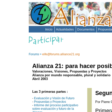
Inicio
Actualidades
Documentos
Propuest
Forums
>
eife@forums.alliance21.org
Alianza 21: para hacer pos
Valoraciones, Visiones, Propuestas y Proyectos
Alianza por mundo responsable, plural y solidario
Abril 2003
Las 3 primeras partes :
Segun
-
Evaluación y Visión de Futuro
-
Propuestas y Proyectos
Por Pierre
-
Informe del proceso participativo
sobre evaluación y futuro de la
Primera