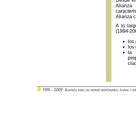
Desde el 
Alianza
caracterí
Alianza 
A lo lar
(1994-200
los
los
la 
pre
ciu