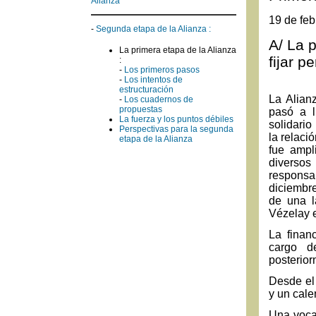
Alianza
19 de feb
-
Segunda etapa de la Alianza :
A/ La p
La primera etapa de la Alianza
fijar p
:
-
Los primeros pasos
-
Los intentos de
estructuración
La Alian
-
Los cuadernos de
propuestas
pasó a l
La fuerza y los puntos débiles
solidario
Perspectivas para la segunda
la relaci
etapa de la Alianza
fue ampl
diverso
responsa
diciembr
de una l
Vézelay 
La finan
cargo d
posterior
Desde el 
y un cale
Una vocac