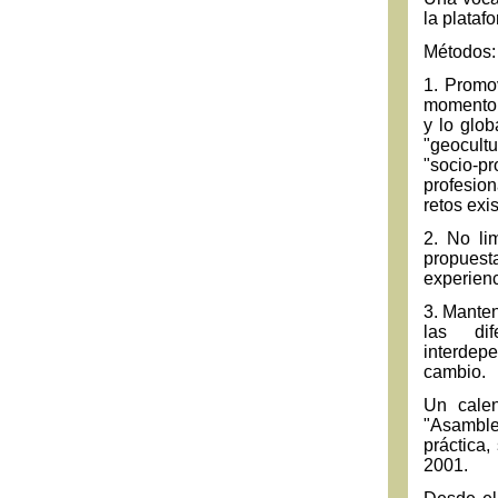
la plataf
Métodos:
1. Promo
momento l
y lo glob
"geocult
"socio-pr
profesion
retos exi
2. No li
propues
experienc
3. Manten
las dif
interdep
cambio.
Un calen
"Asamble
práctica
2001.