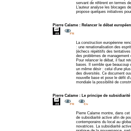
servant de référent en termes de 
L'auteur analyse les blocages de
propose quelques initiatives pou
Pierre Calame : Relancer le débat européen
La construction européenne renc
: une renationalisation des espri
(échecs répétitifs des tentatives
des problèmes de management 
Pour relancer le débat, il faut r
bases. Il semble que beaucoup de
un même désir : celui d'une plus
des diversités. Ce document ouvr
nouvelle base et pose le défit 
mondiale la possibilité de const
Pierre Calame : Le principe de subsidiarité a
Pierre Calame montre, dans cet ar
de subsidiarité active afin de 
contemporains du local au global
novatrices. La subsidiarité acti
pratique de la gouvernance, part