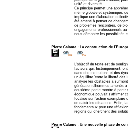
unité et diversité.
Ce principe permet une appréhensi
même globale et systémique, de p
implique une élaboration collect
été amené à penser ce changement
de problèmes rencontrés, de bl
engagements professionnels au ni
nous démontre les possibilités c
Pierre Calame : La construction de l'Europ
L'objectif du texte est de soulig
facteurs qui, historiquement, ont
dans des institutions et des d
un équilibre 'entre la liberté de
analyse les obstacles à surmonte
génération d'hommes amenés à af
deuxième partie montre à partir 
économique pouvait s'affirmer c
focalise sur l'action exemplaire 
de saisir les situations. Enfin, l
fondamentaux pour une réflexion 
régions qui cherchent des solu
Pierre Calame : Une nouvelle phase de con