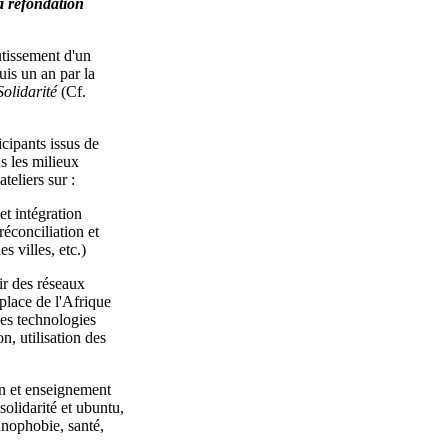
a refondation
utissement d'un
uis un an par la
Solidarité
(Cf.
icipants issus de
us les milieux
ateliers sur :
et intégration
éconciliation et
es villes, etc.)
ir des réseaux
 place de l'Afrique
es technologies
, utilisation des
ion et enseignement
 solidarité et ubuntu,
thnophobie, santé,