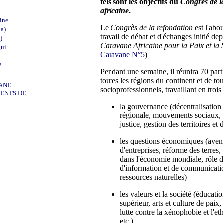
tels sont les objectifs du
Congrès de l
africaine
.
aine
Le
Congrès de la refondation
est l'abo
a)
travail de débat et d'échanges initié dep
)
Caravane Africaine pour la Paix et la 
gui
Caravane N°5
)
a
Pendant une semaine, il réunira 70 part
toutes les régions du continent et de to
ANE
socioprofessionnels, travaillant en trois 
MENTS DE
la gouvernance (décentralisation 
régionale, mouvements sociaux, r
justice, gestion des territoires et d
les questions économiques (aven
d'entreprises, réforme des terres,
dans l'économie mondiale, rôle d
d'information et de communication
ressources naturelles)
les valeurs et la société (éducat
supérieur, arts et culture de paix,
lutte contre la xénophobie et l'e
etc.)