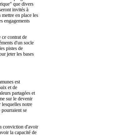
frique" que divers
seront invités à
à mettre en place les
des engagements
 ce contrat de
léments d'un socle
es pistes de
ur jeter les bases
mmunes est
paix et de
leurs partagées et
e sur le devenir
 lesquelles notre
 pourraient se
la conviction d'avoir
avoir la capacité de