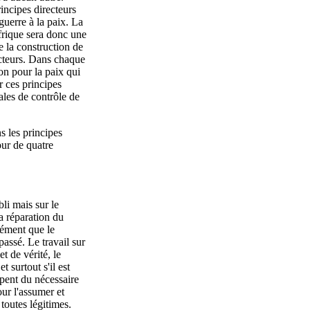
rincipes directeurs
guerre à la paix. La
frique sera donc une
e la construction de
ecteurs. Dans chaque
on pour la paix qui
 ces principes
ales de contrôle de
 les principes
our de quatre
bli mais sur le
a réparation du
sément que le
passé. Le travail sur
t de vérité, le
 surtout s'il est
pent du nécessaire
our l'assumer et
toutes légitimes.