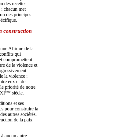
n des recettes
s ; chacun met
ion des principes
pécifique.
a construction
 une Afrique de la
conflits qui
 et compromettent
re de la violence et
rogressivement
e la violence ;
ntre eux et de
le priorité de notre
ème
XXI
siècle.
itions et ses
es pour construire la
des autres sociétés.
ruction de la paix
 à aucun autre.