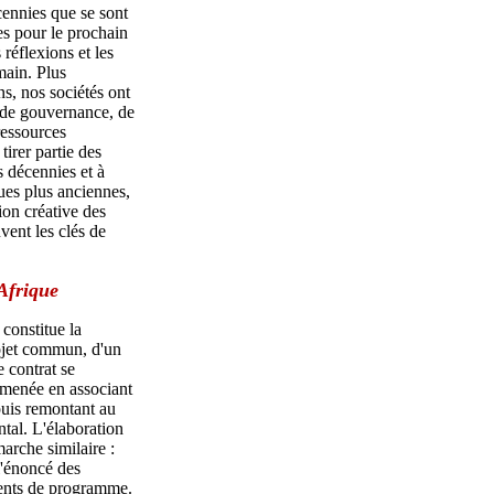
cennies que se sont
es pour le prochain
 réflexions et les
main. Plus
s, nos sociétés ont
 de gouvernance, de
ressources
 tirer partie des
 décennies et à
ues plus anciennes,
ion créative des
vent les clés de
Afrique
e
constitue la
rojet commun, d'un
e contrat se
 menée en associant
 puis remontant au
ntal. L'élaboration
marche similaire :
l'énoncé des
ments de programme.