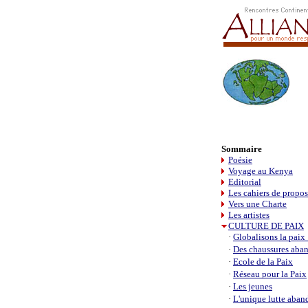
Sommaire
Poésie
Voyage au Kenya
Editorial
Les cahiers de propos
Vers une Charte
Les artistes
CULTURE DE PAIX
·
Globalisons la paix 
·
Des chaussures aba
·
Ecole de la Paix
·
Réseau pour la Paix
·
Les jeunes
·
L'unique lutte aba