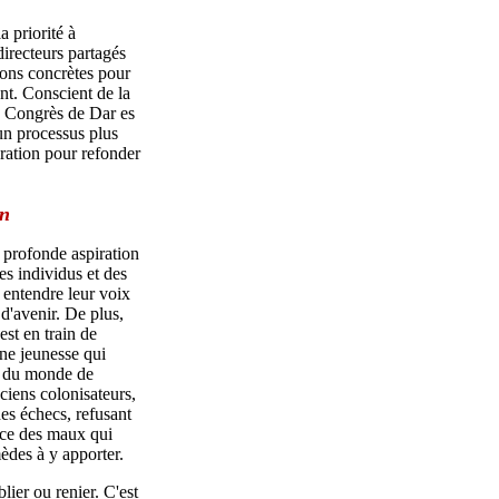
a priorité à
 directeurs partagés
ions concrètes pour
nt. Conscient de la
le Congrès de Dar es
'un processus plus
ération pour refonder
on
e profonde aspiration
es individus et des
 entendre leur voix
 d'avenir. De plus,
est en train de
une jeunesse qui
on du monde de
ciens colonisateurs,
des échecs, refusant
urce des maux qui
mèdes à y apporter.
ier ou renier. C'est