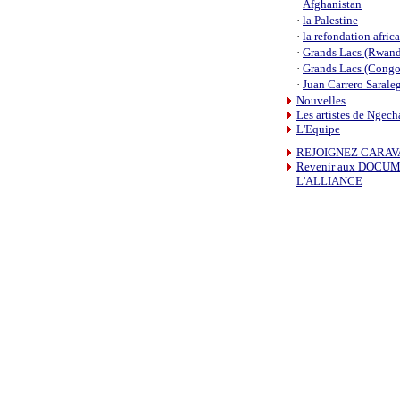
·
Afghanistan
·
la Palestine
·
la refondation afric
·
Grands Lacs (Rwand
·
Grands Lacs (Congo
·
Juan Carrero Sarale
Nouvelles
Les artistes de Ngech
L'Equipe
REJOIGNEZ CARAV
Revenir aux DOCU
L'ALLIANCE