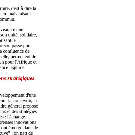
uire, c'est-à-dire la
ière mais faisant
 commun.
 vision d'une
son unité, solidaire,
risant le
r son passé pour
 la confluence de
rselle, permettent de
un pour l'Afrique et
ance légitime.
ons stratégiques
développement d'une
our la concevoir, la
adre général proposé
urs et des stratégies
s : l'échange
breuses innovations
i ont émergé dans de
tive" : on part de