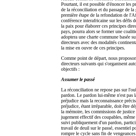
Pourtant, il est possible d'énoncer les p
de la réconciliation et du passage de la 
première étape de la refondation de l'A
conférence interafricaine sur les défis d
la paix pour élaborer ces principes dir
pays, pourra alors se former une coaliti
adoptera une charte commune basée sur
directeurs avec des modalités continent
la mise en ouvre de ces principes.
Comme point de départ, nous proposons
directeurs suivants qui s'organisent aut
objectifs :
Assumer le passé
La réconciliation ne repose pas sur l'ou
pardon. Le pardon lui-même n'est pas l
préjudice mais la reconnaissance préci
préjudice, étant irréparable, doit être dé
la mémoire, les commissions de justice e
jugement effectif des coupables, même et
suivi publiquement d'un pardon, partici
travail de deuil sur le passé, essentiel p
rompre le cycle sans fin de vengeances 