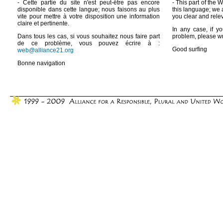
- Cette partie du site n'est peut-être pas encore
- This part of the 
disponible dans cette langue; nous faisons au plus
this language; we 
vite pour mettre à votre disposition une information
you clear and rele
claire et pertinente.
In any case, if yo
Dans tous les cas, si vous souhaitez nous faire part
problem, please wr
de ce problème, vous pouvez écrire à :
Good surfing
web@alliance21.org
Bonne navigation