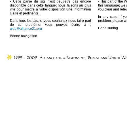
- Cette partie du site n'est peut-être pas encore
- This part of the 
disponible dans cette langue; nous faisons au plus
this language; we 
vite pour mettre à votre disposition une information
you clear and rele
claire et pertinente.
In any case, if yo
Dans tous les cas, si vous souhaitez nous faire part
problem, please wr
de ce problème, vous pouvez écrire à :
Good surfing
web@alliance21.org
Bonne navigation