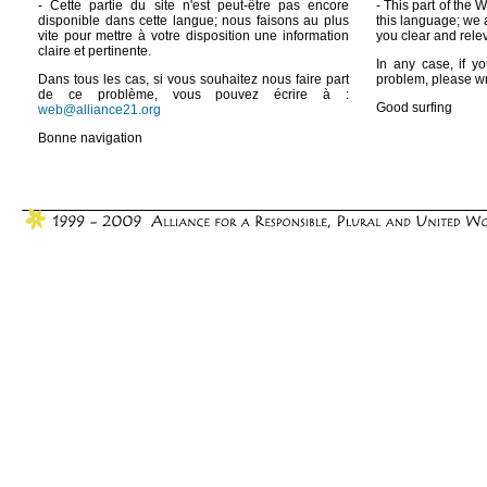
- Cette partie du site n'est peut-être pas encore
- This part of the 
disponible dans cette langue; nous faisons au plus
this language; we 
vite pour mettre à votre disposition une information
you clear and rele
claire et pertinente.
In any case, if yo
Dans tous les cas, si vous souhaitez nous faire part
problem, please wr
de ce problème, vous pouvez écrire à :
Good surfing
web@alliance21.org
Bonne navigation