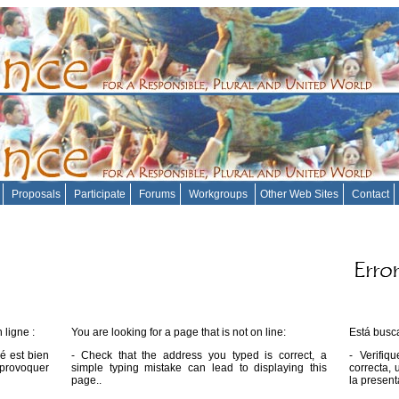
Proposals
Participate
Forums
Workgroups
Other Web Sites
Contact
 ligne :
You are looking for a page that is not on line:
Está busc
é est bien
- Check that the address you typed is correct, a
- Verifi
 provoquer
simple typing mistake can lead to displaying this
correcta,
page..
la present