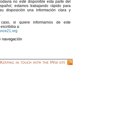
 todavía no esté disponible esta parte del
español; estamos trabajando rápido para
su disposición una información clara y
.
caso, si quiere informarnos de este
escribiba a:
ance21.org
e navegación