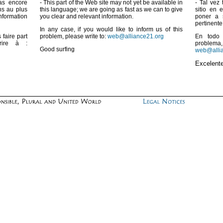
pas encore
- This part of the Web site may not yet be available in
- Tal vez
ns au plus
this language; we are going as fast as we can to give
sitio en 
nformation
you clear and relevant information.
poner a 
pertinente
In any case, if you would like to inform us of this
faire part
problem, please write to:
web@alliance21.org
En todo 
rire à :
problema, 
Good surfing
web@alli
Excelent