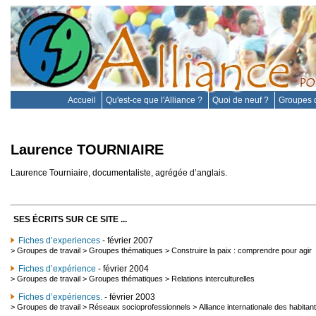
Accueil
Qu'est-ce que l'Alliance ?
Quoi de neuf ?
Groupes d
Laurence TOURNIAIRE
Laurence Tourniaire, documentaliste, agrégée d’anglais.
SES ÉCRITS SUR CE SITE ...
Fiches d’experiences
- février 2007
>
Groupes de travail
>
Groupes thématiques
>
Construire la paix : comprendre pour agir
Fiches d’expérience
- février 2004
>
Groupes de travail
>
Groupes thématiques
>
Relations interculturelles
Fiches d’expériences.
- février 2003
>
Groupes de travail
>
Réseaux socioprofessionnels
>
Alliance internationale des habitan