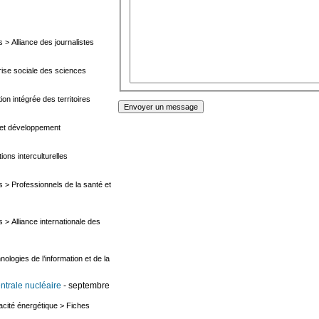
s
>
Alliance des journalistes
rise sociale des sciences
ion intégrée des territoires
 et développement
ions interculturelles
s
>
Professionnels de la santé et
s
>
Alliance internationale des
nologies de l’information et de la
ntrale nucléaire
- septembre
cacité énergétique
>
Fiches