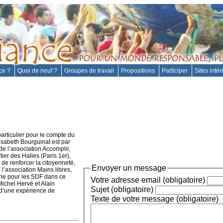
nce ?
Quoi de neuf ?
Groupes de travail
Propositions
Participer
Sites inté
particulier pour le compte du
isabeth Bourguinat est par
de l’association Accomplir,
tier des Halles (Paris 1er),
t de renforcer la citoyenneté,
Envoyer un message
’association Mains libres,
nne pour les SDF dans ce
Votre adresse email (obligatoire)
Michel Hervé et Alain
Sujet (obligatoire)
s d’une expérience de
Texte de votre message (obligatoire)