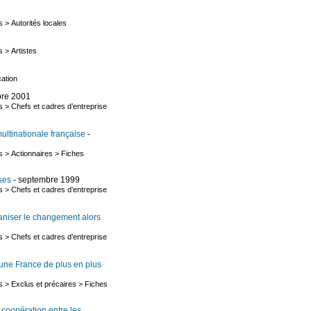
s
>
Autorités locales
s
>
Artistes
ation
bre 2001
s
>
Chefs et cadres d’entreprise
ultinationale française
-
s
>
Actionnaires
>
Fiches
ses
- septembre 1999
s
>
Chefs et cadres d’entreprise
ganiser le changement alors
s
>
Chefs et cadres d’entreprise
une France de plus en plus
s
>
Exclus et précaires
>
Fiches
 coopération entre les