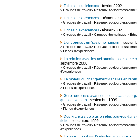
Fiches d’expériences
- février 2002
>
Groupes de travail
>
Réseaux socioprofessionnel
Fiches d’expériences.
- février 2002
>
Groupes de travail
>
Réseaux socioprofessionnel
Fiches d’expériences
- février 2002
>
Groupes de travail
>
Groupes thématiques
>
Éduc
L’entreprise : un ’système humain’
- septem
>
Groupes de travail
>
Réseaux socioprofessionnel
>
Fiches d’expériences
La relation avec les actionnaires dans une m
septembre 2000
>
Groupes de travail
>
Réseaux socioprofessionnel
d’expériences
Le moteur du changement dans les entrepri
>
Groupes de travail
>
Réseaux socioprofessionnel
>
Fiches d’expériences
Gérer une crise avant qu’elle n’éclate et or
que tout va bien
- septembre 1999
>
Groupes de travail
>
Réseaux socioprofessionnel
>
Fiches d’expériences
Des Français de plus en plus pauvres dans 
riche
- septembre 1999
>
Groupes de travail
>
Réseaux socioprofessionnel
d’expériences
Le recyclage dans l’industrie automobile : la