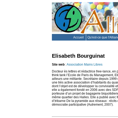
Accueil
Qu'est-ce que l'Allia
Elisabeth Bourguinat
Site web
:
Association Mains Libres
Docteur ès lettres et rédactrice free-lance, en 
think tank l’Ecole de Paris du Management, El
ailleurs une militante. Secrétaire depuis 1999 
une très active association d’habitants du quar
dont l’objet est de développer la convivialité e
elle a également fondé en 2006 avec des SDF l
porteuse d’un projet de bagagerie biquotidie
même quartier des Halles. Elle a publié avec 
d’Iribarne De la pyramide aux réseaux : récit
démocratie participative (Autrement, 2007).