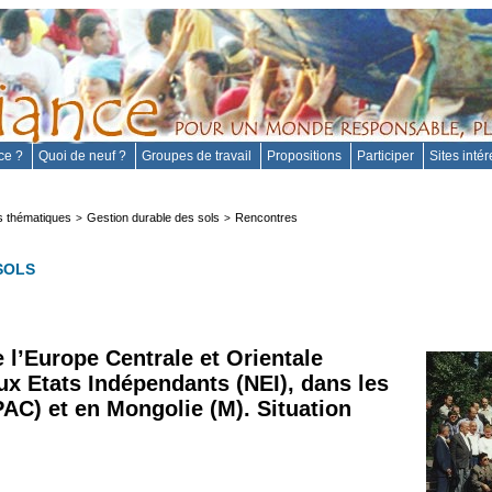
nce ?
Quoi de neuf ?
Groupes de travail
Propositions
Participer
Sites inté
 thématiques
Gestion durable des sols
Rencontres
>
>
SOLS
 l’Europe Centrale et Orientale
x Etats Indépendants (NEI), dans les
PAC) et en Mongolie (M). Situation