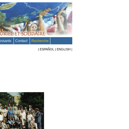
ressants
Contact
Recherche
|
ESPAÑOL
|
ENGLISH
|