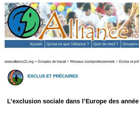
Accueil
Qu'est-ce que l'Alliance ?
Quoi de neuf ?
Groupes d
www.alliance21.org
Groupes de travail
Réseaux socioprofessionnels
Exclus et pr
>
>
>
EXCLUS ET PRÉCAIRES
L’exclusion sociale dans l’Europe des anné