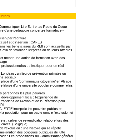
riences
 Communiquer Lire Ecrire, au Resto du Coeur
re d’une pédagogie concertée formatrice -
ien par l’écriture
ccueil et d’insertion : CAFES
ains les bénéficiaires du RMI sont accueillis par
s afin de favoriser l’expression de leurs attentes
et mener une action de formation avec des
oyage
 professionnelles : s’impliquer pour un réel
 Londeau : un lieu de prévention primaire où
iens sociaux
 place d’une ’communauté citoyenne’ en Alsace
e lilloise d’une université populaire comme relais
es personnes les plus pauvres
t développement local : l’expérience de
Praticiens de l’Action et de la Réflexion pour
ARI
LERTE interpelle les pouvoirs publics et
 la population pour un pacte contre l’exclusion et
eté : cahier de revendication élaboré lors des
’caves’ (Belgique)
e l’exclusion : une histoire qui se répète
élioration des politiques publiques de lutte
usion : Les propositions du Commissariat général