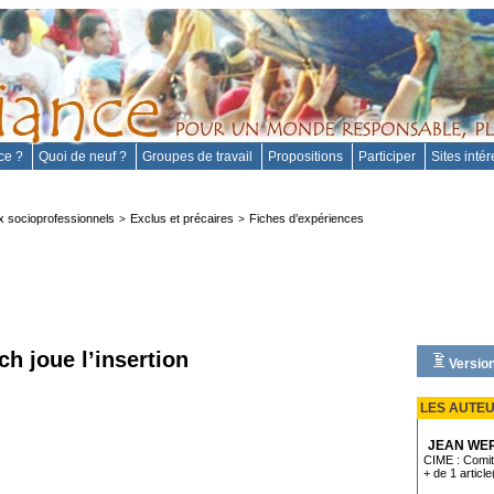
nce ?
Quoi de neuf ?
Groupes de travail
Propositions
Participer
Sites inté
 socioprofessionnels
Exclus et précaires
Fiches d’expériences
>
>
 joue l’insertion
Version
LES AUTE
JEAN WE
CIME : Comité
+ de 1 article