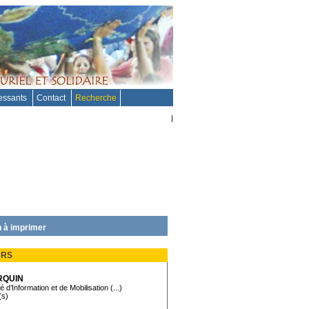
ressants
Contact
Recherche
|
 à imprimer
URS
RQUIN
 d’Information et de Mobilisation (...)
(s)