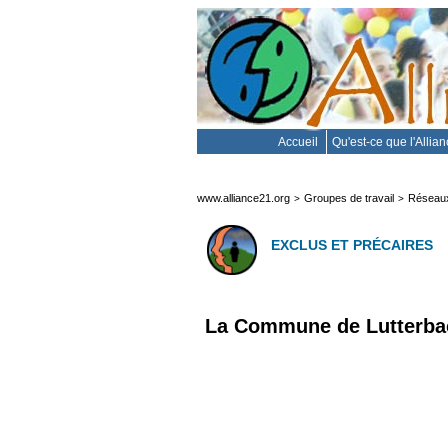
Accueil
Qu'est-ce que l'Allia
www.alliance21.org
Groupes de travail
Réseaux
>
>
EXCLUS ET PRÉCAIRES
La Commune de Lutterbach