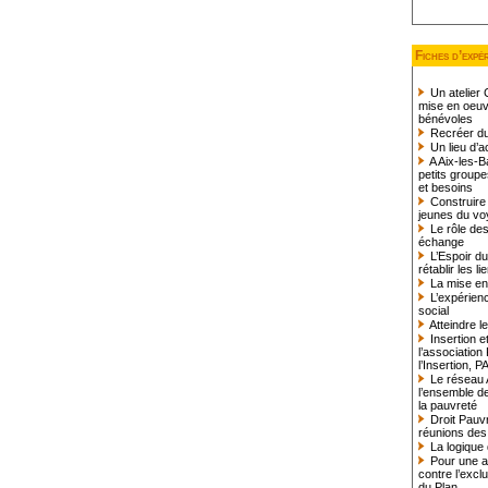
Fiches d’expé
Un atelier
mise en oeuv
bénévoles
Recréer du l
Un lieu d’a
A Aix-les-B
petits groupe
et besoins
Construire 
jeunes du v
Le rôle des
échange
L’Espoir du
rétablir les l
La mise en
L’expérienc
social
Atteindre l
Insertion e
l’association 
l’Insertion, P
Le réseau A
l’ensemble de
la pauvreté
Droit Pauvr
réunions des 
La logique d
Pour une am
contre l’excl
du Plan