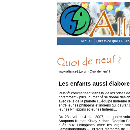
Accueil
Qu'est-ce que l'Allia
www.alliance21.org
Quoi de neuf ?
>
Les enfants aussi élabore
Plus tôt commencent dans la vie les prises de 
notamment - plus l’humanité se donne des ch
avec celle de la planète ! L’équipe indienne 
entre jeunes philippins et indiens qui devrait
jeunes Philippins et jeunes Indiens…
Du 28 avril au 4 mai 2007, les quatre vain
Anupama Kumar, Kislay Kishan, Deepika Eas
allés aux Philippines avec les organis
Jamakhandimath –, et trois membres de l’É