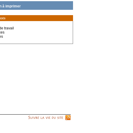
n à imprimer
rdés
e travail
ces
es