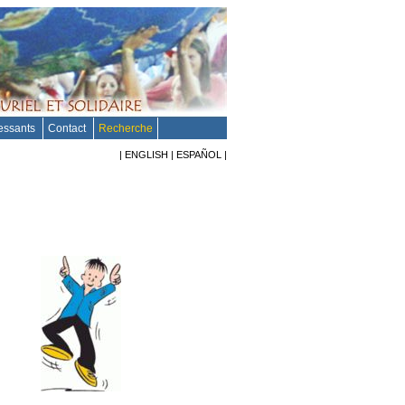
ressants
Contact
Recherche
|
ENGLISH
|
ESPAÑOL
|