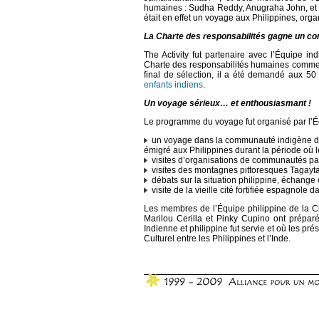
humaines : Sudha Reddy, Anugraha John, et D
était en effet un voyage aux Philippines, orga
La Charte des responsabilités gagne un co
The Activity fut partenaire avec l’Équipe i
Charte des responsabilités humaines comme
final de sélection, il a été demandé aux 50 fi
enfants indiens
.
Un voyage sérieux… et enthousiasmant !
Le programme du voyage fut organisé par l’Équ
un voyage dans la communauté indigène des
émigré aux Philippines durant la période où le
visites d’organisations de communautés pa
visites des montagnes pittoresques Tagayta
débats sur la situation philippine, échange c
visite de la vieille cité fortifiée espagnole d
Les membres de l’Équipe philippine de la Ch
Marilou Cerilla et Pinky Cupino ont prépar
Indienne et philippine fut servie et où les pr
Culturel entre les Philippines et l’Inde.