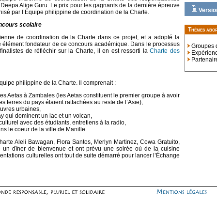
eepa Alige Guru. Le prix pour les gagnants de la dernière épreuve
Versio
nisé par l’Équipe philippine de coordination de la Charte.
ncours scolaire
Thèmes abo
ndienne de coordination de la Charte dans ce projet, et a adopté la
 élément fondateur de ce concours académique. Dans le processus
Groupes d
nalistes de réfléchir sur la Charte, il en est ressorti la
Charte des
Expérien
Partenair
ipe philippine de la Charte. Il comprenait :
 Aetas à Zambales (les Aetas constituent le premier groupe à avoir
s terres du pays étaient rattachées au reste de l’Asie),
uvres urbaines,
y qui dominent un lac et un volcan,
ulturel avec des étudiants, entretiens à la radio,
ans le coeur de la ville de Manille.
arte Aleli Bawagan, Flora Santos, Merlyn Martinez, Cowa Gratuito,
é un dîner de bienvenue et ont prévu une soirée où de la cuisine
ésentations culturelles ont tout de suite démarré pour lancer l’Échange