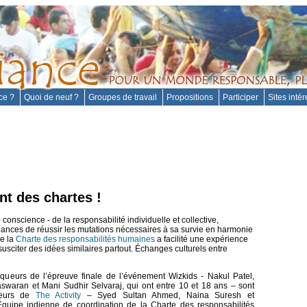
nce ?
Quoi de neuf ?
Groupes de travail
Propositions
Participer
Sites inté
nt des chartes !
conscience - de la responsabilité individuelle et collective,
ances de réussir les mutations nécessaires à sa survie en harmonie
de la
Charte des responsabilités humaines
a facilité une expérience
 susciter des idées similaires partout. Échanges culturels entre
queurs de l’épreuve finale de l’événement Wizkids - Nakul Patel,
waran et Mani Sudhir Selvaraj, qui ont entre 10 et 18 ans – sont
ateurs de
The Activity
– Syed Sultan Ahmed, Naina Suresh et
quipe indienne de coordination de la Charte des responsabilités