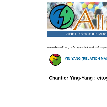
Accueil
Qu'est-ce que l'Allia
www.alliance21.org
Groupes de travail
Groupes
>
>
YIN-YANG (RELATION MA
Chantier Ying-Yang : cito