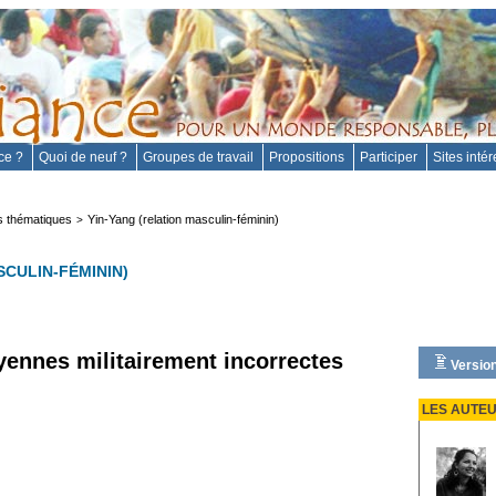
nce ?
Quoi de neuf ?
Groupes de travail
Propositions
Participer
Sites inté
 thématiques
Yin-Yang (relation masculin-féminin)
>
SCULIN-FÉMININ)
yennes militairement incorrectes
Version
LES AUTE