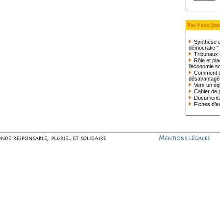
Yin-Yang (rel
Synthèse d
démocratie "
Tribunaux 
Rôle et pl
l’économie so
Comment déf
désavantagé
Vers un équ
Cahier de p
Document
Fiches d’e