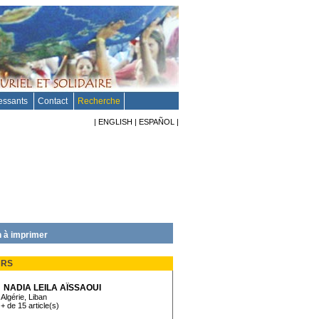
ressants
Contact
Recherche
|
ENGLISH
|
ESPAÑOL
|
 à imprimer
URS
NADIA LEILA AÏSSAOUI
Algérie, Liban
+ de 15 article(s)