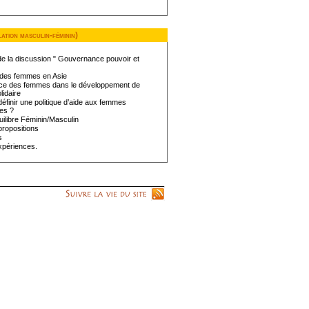
ation masculin-féminin)
e la discussion " Gouvernance pouvoir et
des femmes en Asie
ace des femmes dans le développement de
lidaire
inir une politique d’aide aux femmes
es ?
ilibre Féminin/Masculin
ropositions
s
xpériences.