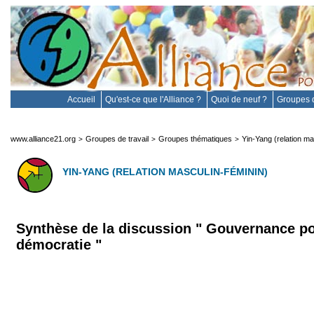
Accueil
Qu'est-ce que l'Alliance ?
Quoi de neuf ?
Groupes d
www.alliance21.org
Groupes de travail
Groupes thématiques
Yin-Yang (relation ma
>
>
>
YIN-YANG (RELATION MASCULIN-FÉMININ)
Synthèse de la discussion " Gouvernance po
démocratie "