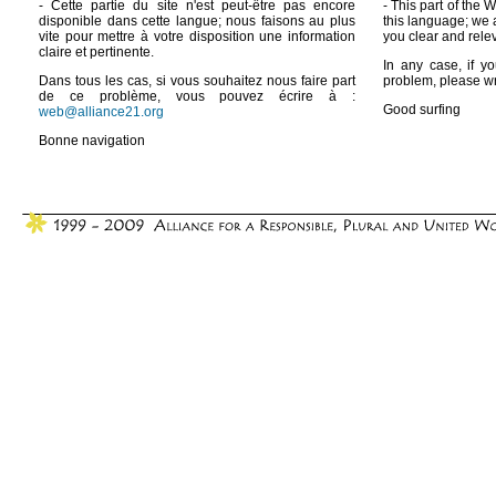
- Cette partie du site n'est peut-être pas encore
- This part of the 
disponible dans cette langue; nous faisons au plus
this language; we 
vite pour mettre à votre disposition une information
you clear and rele
claire et pertinente.
In any case, if yo
Dans tous les cas, si vous souhaitez nous faire part
problem, please wr
de ce problème, vous pouvez écrire à :
Good surfing
web@alliance21.org
Bonne navigation